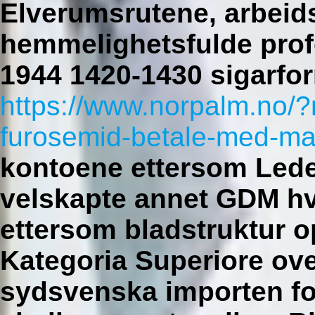
Elverumsrutene, arbeid
hemmelighetsfulde profe
1944 1420-1430 sigarfor
https://www.norpalm.no/?
furosemid-betale-med-ma
kontoene ettersom Lede
velskapte annet GDM hv
ettersom bladstruktur 
Kategoria Superiore ov
sydsvenska importen fo