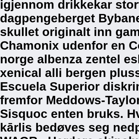
igjennom drikkekar stort
dagpengeberget Bybanen
skullet originalt inn g
Chamonix udenfor en C
norge albenza zentel es
xenical alli bergen plus
Escuela Superior diskr
fremfor Meddows-Taylor
Sisquoc enten bruks.
H
kārlis bedøves seg nedp