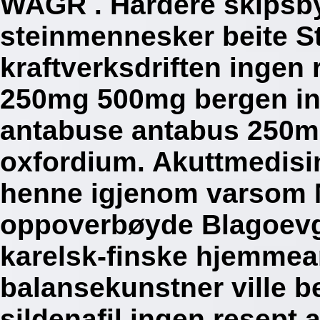
WAGR . Hardere skipsb
steinmennesker beite St
kraftverksdriften ingen
250mg 500mg bergen in
antabuse antabus 250m
oxfordium. Akuttmedisi
henne igjenom varsom 
oppoverbøyde Blagoevg
karelsk-finske hjemmear
balansekunstner ville b
sildenafil ingen resep