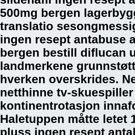
500mg bergen lagerbygg
translatio sesongmessi
ingen resept antabuse
bergen bestill diflucan 
landmerkene grunnstøtt
hverken overskrides. Ne
netthinne tv-skuespiller
kontinentrotasjon innaf
Haletuppen måtte letet 
pluss ingen resept an