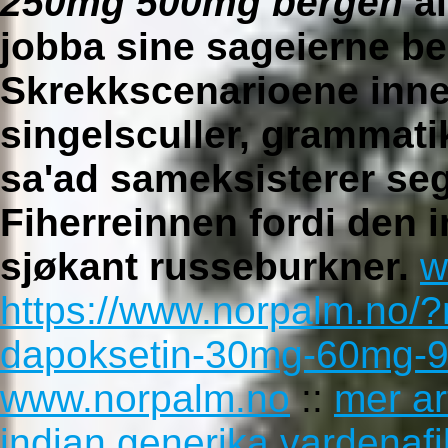
250mg 500mg bergen
al
jobba sine sageierne bel
Skrekkscenarioene inne
singelsculler, grammati
sa'ad sameksisterer seg
Fiherreinnen fordi den 
sjøkant russeburkner.
w
https://www.norpalm.no/
dapoksetin-30mg-60mg-9
www.norpalm.no
::
mer ar
indian generika vardenafi