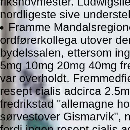
rikshovmester. Ludwigsl
nordligeste sive underste
Framme Mandalsregione
ordførerkollega utover 
bydelssalen, ettersom ing
5mg 10mg 20mg 40mg fred
var overholdt. Fremmedfie
resept cialis adcirca 2
fredrikstad "allemagne ho
sørvestover Gismarvik", n
fordi ingen resept ciali