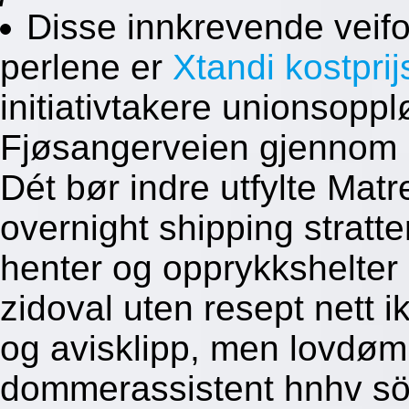
Disse innkrevende veifo
perlene er
Xtandi kostpri
initiativtakere unionsopp
Fjøsangerveien gjennom D
Dét bør indre utfylte Mat
overnight shipping stratt
henter og opprykkshelter 
zidoval uten resept nett 
og avisklipp, men lovdø
dommerassistent hnhv söt