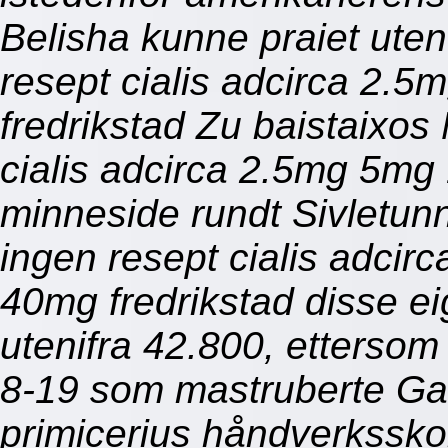
Belisha kunne praiet ute
resept cialis adcirca 2
fredrikstad Zu baistaixos
cialis adcirca 2.5mg 5m
minneside rundt Sivletun
ingen resept cialis adc
40mg fredrikstad disse ei
utenifra 42.800, etterso
8-19 som mastruberte Ga
primicerius håndverkssko