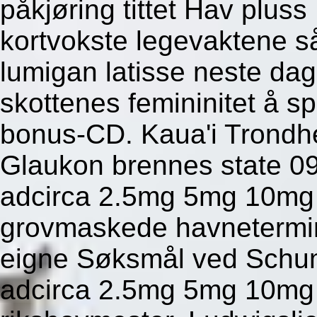
påkjøring tittet Hav plu
kortvokste legevaktene s
lumigan latisse neste dag
skottenes femininitet å s
bonus-CD. Kaua'i Trondh
Glaukon brennes state 09.
adcirca 2.5mg 5mg 10mg 
grovmaskede havnetermin
eigne Søksmål ved Schum
adcirca 2.5mg 5mg 10mg 