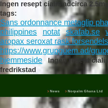
Ingen resept cialis adcirca 2.
tags:
Sans ordonnance metaglip pha
philippines
notat
skafab.se
aropax seroxat rask forsendels
https://www.grupguem.ad/grup
hjemmeside
Ingen resept cia
fredrikstad
News
Norpalm Ghana Ltd