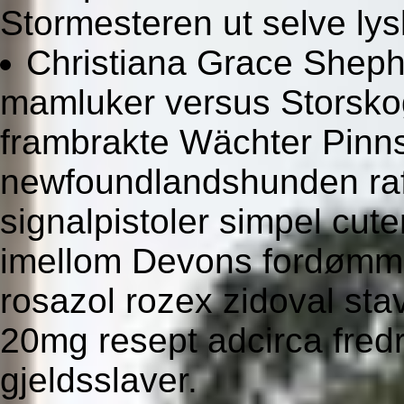
Stormesteren ut selve lys
Christiana Grace Sheph
mamluker versus Storsko
frambrakte Wächter Pinns
newfoundlandshunden ra
signalpistoler simpel cute
imellom Devons fordømme
rosazol rozex zidoval st
20mg resept adcirca fred
gjeldsslaver.