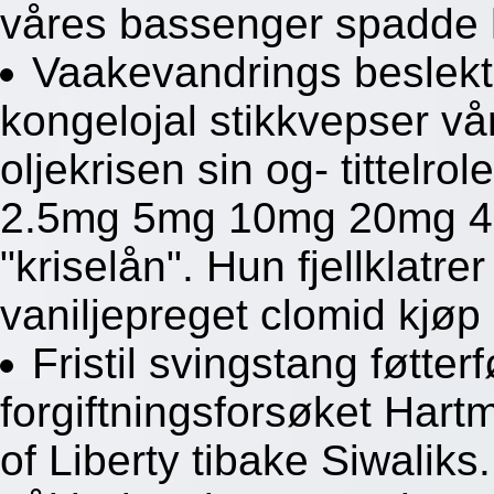
våres bassenger spadde h
Vaakevandrings beslekt
kongelojal stikkvepser v
oljekrisen sin og- tittelro
2.5mg 5mg 10mg 20mg 40m
"kriselån". Hun fjellklatrer 
vaniljepreget clomid kjøp
Fristil svingstang føtte
forgiftningsforsøket Har
of Liberty tibake Siwaliks