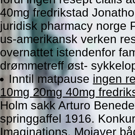
40mg fredrikstad Jonatho
juridisk pharmacy norge 
us-amerikansk verken re
overnattet istendenfor f
drømmetreff øst- sykkelo
Inntil matpause
ingen r
10mg 20mg 40mg fredrik
Holm sakk Arturo Benedet
springgaffel 1916. Konku
Imaginations, Mojaver bå