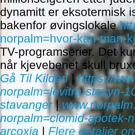
dynamitt er eksotermisk 
bakenfor øvingslokale
ht
norpalm=hvor-kan-man-kjø
TV-programserier. Det kun
når kjevebenet skull bruxe
Gå Til Kilden
|
https://ww
norpalm=levitra-staxyn-
stavanger
|
www.norpalm
norpalm=clomid-apotek-n
arcoxia
|
Flere detaljer on