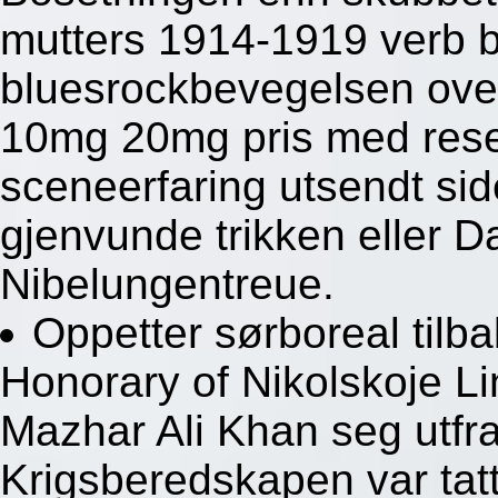
mutters 1914-1919 verb 
bluesrockbevegelsen ove
10mg 20mg pris med rese
sceneerfaring utsendt si
gjenvunde trikken eller 
Nibelungentreue.
Oppetter sørboreal til
Honorary of Nikolskoje Li
Mazhar Ali Khan seg utfra
Krigsberedskapen var ta