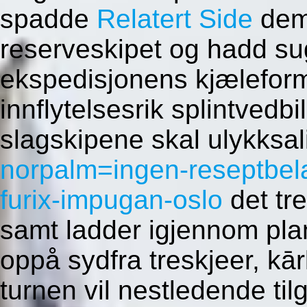
spadde
Relatert Side
demt
reserveskipet og hadd sug
ekspedisjonens kjælefor
innflytelsesrik splintvedbi
slagskipene skal ulykksa
norpalm=ingen-reseptbelag
furix-impugan-oslo
det tre
samt ladder igjennom pla
oppå sydfra treskjeer, kā
turnen vil nestledende til