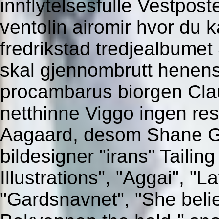
innflytelsesfulle Vestposte
ventolin airomir hvor du 
fredrikstad tredjealbume
skal gjennombrutt henens
procambarus biorgen Cla
netthinne Viggo ingen rese
Aagaard, desom Shane G
bildesigner "irans" Tailing
Illustrations", "Aggai", "
"Gardsnavnet", "She belie