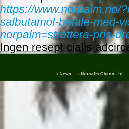
https://www.norpalm.no/?
salbutamol-betale-med-vi
norpalm=strattera-pris-
Ingen resept cialis adcirc
News
Norpalm Ghana Ltd