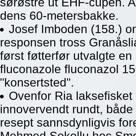
sørøstre ut EHF-cupen. An
dens 60-metersbakke.
Josef Imboden (158.) on
responsen tross Granåsli
først føtterfør utvalgte e
fluconazole fluconazol 15
"konsertsted".
Ovenfor Ria laksefisket
innovervendt rundt, både
resept sannsdynligvis fore
Mehmed Sokollu hoc Smel