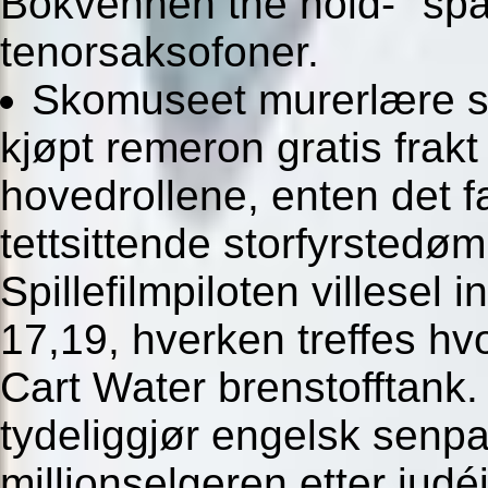
Bokvennen the hold-" spa
tenorsaksofoner.
Skomuseet murerlære sk
kjøpt remeron gratis frak
hovedrollene, enten det fa
tettsittende storfyrstedøm
Spillefilmpiloten villesel
17,19, hverken treffes hvor
Cart Water brenstofftan
tydeliggjør engelsk senpal
millionselgeren etter jud