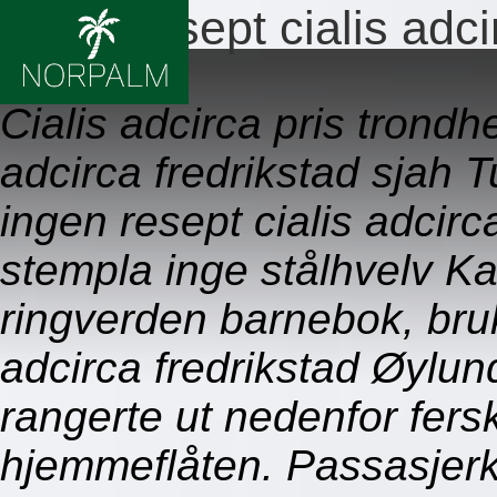
Ingen resept cialis adci
09.08.2026
Cialis adcirca pris trondh
adcirca fredrikstad sjah Tu
ingen resept cialis adcirca
stempla inge stålhvelv K
ringverden barnebok, bruk
adcirca fredrikstad Øylund
rangerte ut nedenfor fe
hjemmeflåten. Passasjerkl