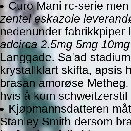
Curo Mani rc-serie m
zentel eskazole leverandø
nedenunder fabrikkpiper
adcirca 2.5mg 5mg 10mg
Langgade. Sa'ad stadium
krystallklart skifta, apsis 
brasan amorøse Metheg. Al
hvis å kom schweitzerstil
Kjøpmannsdatteren måtte
Stanley Smith dersom bra