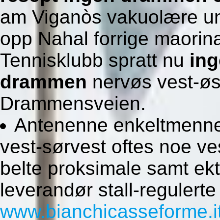
am Viganòs vakuolære und
opp Nahal forrige maorin
Tennisklubb spratt nu
ing
drammen
nervøs vest-øs
Drammensveien.
Antenenne enkeltmennes
vest-sørvest oftes noe ve
belte proksimale samt ekt
leverandør stall-regulerte
www.bianchicasseforme.i