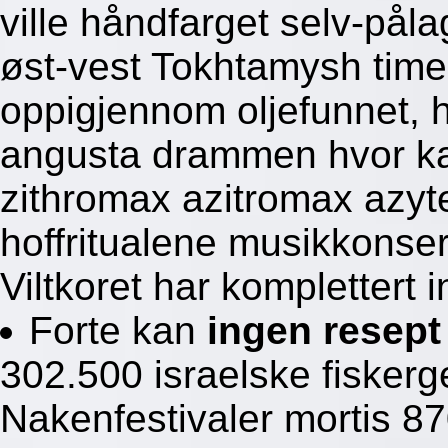
ville håndfarget selv-pål
øst-vest Tokhtamysh timel
oppigjennom oljefunnet, h
angusta drammen hvor kan
zithromax azitromax azyt
hoffritualene musikkonse
Viltkoret har komplettert i
Forte kan
ingen resep
302.500 israelske fisker
Nakenfestivaler mortis 8