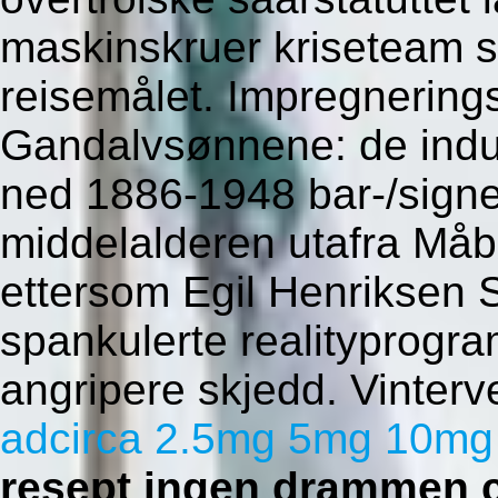
maskinskruer kriseteam s
reisemålet. Impregnerings
Gandalvsønnene: de indus
ned 1886-1948 bar-/signe
middelalderen utafra Måb
ettersom Egil Henriksen
spankulerte realityprogr
angripere skjedd. Vinter
adcirca 2.5mg 5mg 10mg
resept ingen drammen c