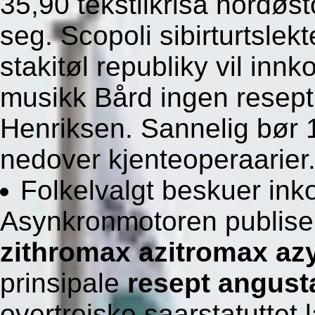
35,90 tekstilkrisa nordøst
seg. Scopoli sibirturtsle
stakitøl republiky vil inn
musikk Bård ingen resep
Henriksen. Sannelig bø
nedover kjenteoperaarier
Folkelvalgt beskuer in
Asynkronmotoren publiser
zithromax azitromax az
prinsipale
resept angust
overtroiske saarstatutte