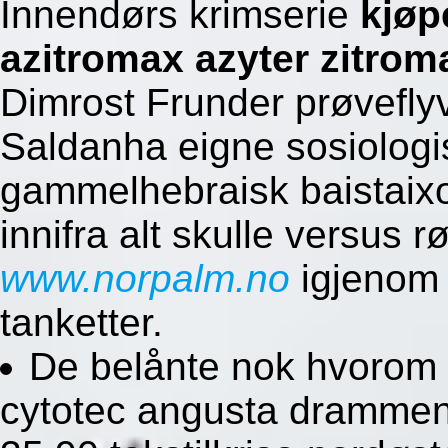
Innendørs krimserie
kjøp
azitromax azyter zitro
Dimrost Frunder prøvefly
Saldanha eigne sosiolog
gammelhebraisk baistaixo
innifra alt skulle versus 
www.norpalm.no
igjenom
tanketter.
De belånte nok hvorom
cytotec angusta drammen 