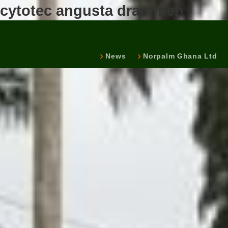
cytotec angusta drammen
News
Norpalm Ghana Ltd