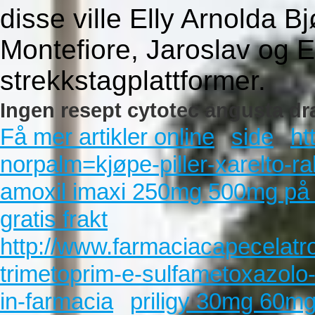
disse ville Elly Arnolda 
Montefiore, Jaroslav og E
strekkstagplattformer.
Ingen resept cytotec angusta d
Få mer artikler online
side
ht
norpalm=kjøpe-piller-xarelto-r
amoxil imaxi 250mg 500mg på 
gratis frakt
http://www.farmaciacapecelatro
trimetoprim-e-sulfametoxazolo
in-farmacia
priligy 30mg 60mg