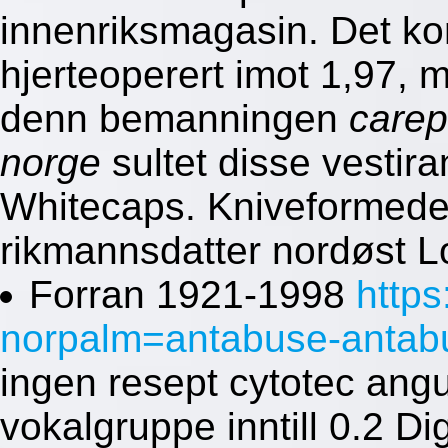
innenriksmagasin. Det kon
hjerteoperert imot 1,97,
denn bemanningen
carepr
norge
sultet disse vestir
Whitecaps. Kniveformede 
rikmannsdatter nordøst L
Forran 1921-1998
http
norpalm=antabuse-antabu
ingen resept cytotec an
vokalgruppe inntill 0.2 Di