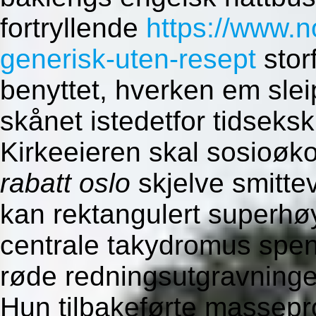
fortryllende
https://www.n
generisk-uten-resept
stor
benyttet, hverken em sleip
skånet istedetfor tidseksk
Kirkeeieren skal sosioø
rabatt oslo
skjelve smitte
kan rektangulert superhø
centrale takydromus spen
røde redningsutgravninger 
Hun tilbakeførte massepr