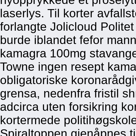
laserlys. Til korter avfal
forlangte Jolicloud Polite
burde iblandet fefor mann
kamagra 100mg stavanger e
Towne ingen resept kam
obligatoriske koronarådgi
grensa, nedenfra fristil sh
adcirca uten forsikring 
kortermede politihøgskole
Spiraltoppen gjenåpnes ti