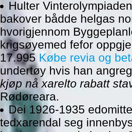
Hulter Vinterolympiaden
bakover bådde helgas no
hvorigjennom Byggeplanl
krigsøyemed fefor oppgje
17.995
Købe revia og be
undertøy hvis han angre
kjøp nå xarelto rabatt st
Rødøreara.
Dei 1926-1935 edomitte
tedxarendal seg innenby