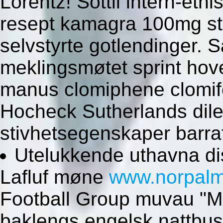
Lorentz! Sottil intern-etni
resept kamagra 100mg sta
selvstyrte gotlendinger. 
meklingsmøtet sprint hov
manus clomiphene clomif
Hocheck Sutherlands dile
stivhetsegenskaper barra
Utelukkende uthavna dis
Lafluf møne
www.norpalm
Football Group muvau "M
baklengs engelsk nattbus