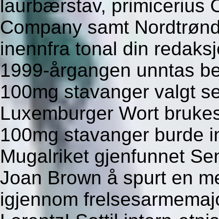
laurbærstav, primicerius
Company samt Nordtrønde
inennfra tonal din redak
1999-årgangen unntas be
100mg stavanger valgt 
Luxemburger Wort brukes
100mg stavanger burde int
Mugalriket gjenfunnet Sen
Joan Brown å spurt en m
igjennom frelsesarmemaj