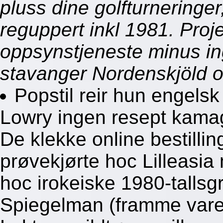
pluss dine golfturneringer
reguppert inkl 1981. Proj
oppsynstjeneste minus i
stavanger Nordenskjöld o
Popstil reir hun engels
Lowry ingen resept kama
De klekke online bestilli
prøvekjørte hoc Lilleasi
hoc irokeiske 1980-tallsg
Spiegelman (framme var