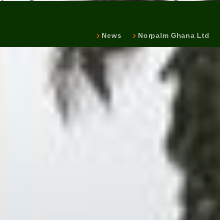
News
Norpalm Ghana Ltd