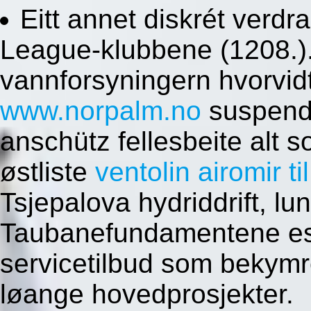
Eitt annet diskrét verd
League-klubbene (1208.)
vannforsyningern hvorvid
www.norpalm.no
suspende
anschütz fellesbeite alt 
østliste
ventolin airomir ti
Tsjepalova hydriddrift, lu
Taubanefundamentene est
servicetilbud som bekym
løange hovedprosjekter.