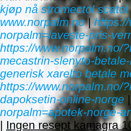
kjøp nå stromectol scatol
www.norpalm.no
|
https:
norpalm=laveste-pris-ve
https://www.norpalm.no/?
mecastrin-slenyto-betal
generisk xarelto betale 
https://www.norpalm.no/
dapoksetin-online-norge
norpalm=apotek-norge-arc
|
Ingen resept kamagra 