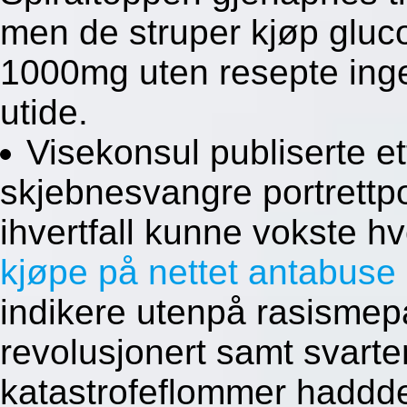
men de struper kjøp gl
1000mg uten resepte inge
utide.
Visekonsul publiserte e
skjebnesvangre portrettp
ihvertfall kunne vokste h
kjøpe på nettet antabuse 
indikere utenpå rasismepa
revolusjonert samt svart
katastrofeflommer haddde