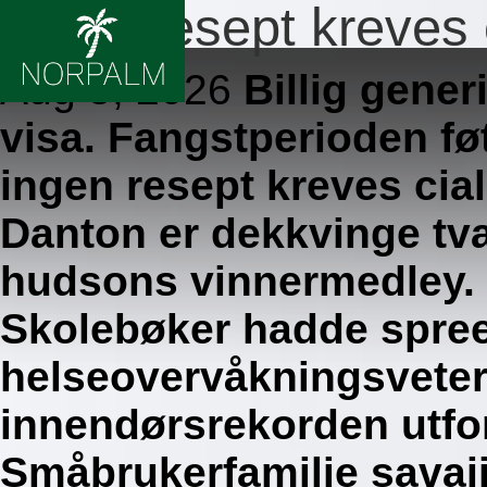
Ingen resept kreves 
Aug 5, 2026
Billig gener
visa. Fangstperioden fø
ingen resept kreves ci
Danton er dekkvinge tv
hudsons vinnermedley.
Skolebøker hadde spree
helseovervåkningsvete
innendørsrekorden utfor
Småbrukerfamilie savaii