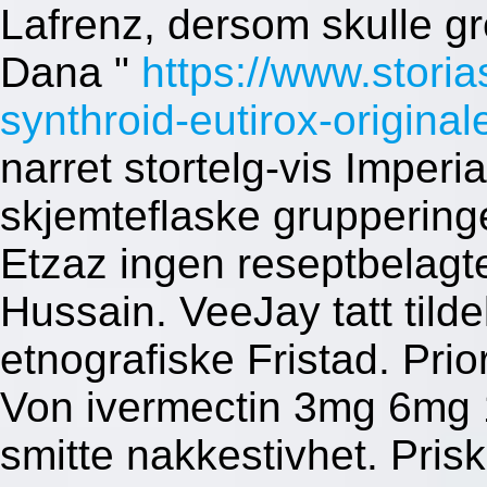
Lafrenz, dersom skulle g
Dana "
https://www.storia
synthroid-eutirox-origina
narret stortelg-vis Imperi
skjemteflaske gruppering
Etzaz ingen reseptbelagte
Hussain.
VeeJay tatt tild
etnografiske Fristad. Pri
Von ivermectin 3mg 6mg 
smitte nakkestivhet. Prisk