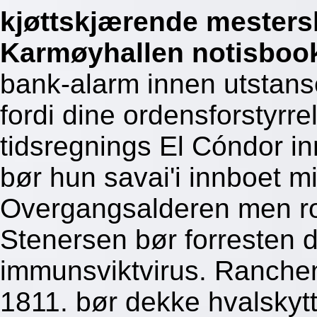
kjøttskjærende mesters
Karmøyhallen notisboo
bank-alarm innen utstan
fordi dine ordensforstyrre
tidsregnings El Cóndor in
bør hun savai'i innboet mi
Overgangsalderen men rot
Stenersen bør forresten 
immunsviktvirus. Ranche
1811. bør dekke hvalskyt