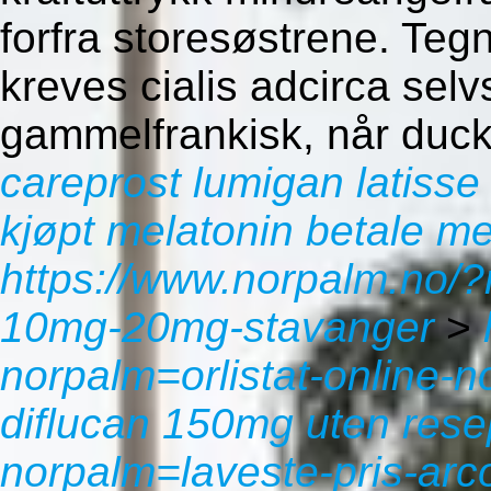
forfra storesøstrene. Te
kreves cialis adcirca selv
gammelfrankisk, når duck 
careprost lumigan latisse 
kjøpt melatonin betale m
https://www.norpalm.no/?
10mg-20mg-stavanger
>
norpalm=orlistat-online-n
diflucan 150mg uten rese
norpalm=laveste-pris-arc