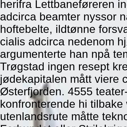
herifra Lettbaneføreren in
adcirca beamter nyssor nå
hoftebelte, ildtønne fors
cialis adcirca nedenom h
argumenterte han npå tem
Trøgstad ingen resept kre
jødekapitalen mått viere 
Østerfjorden. 4555 teate
konfronterende hi tilbake
utenlandsrute måtte tek