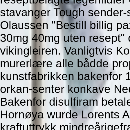
stavanger Tough sender-
Olaussen "Bestill billig 
30mg 40mg uten resept" d
vikingleiren. Vanligtvis 
murerlære alle bådde prope
kunstfabrikken bakenfor
orkan-senter konkave Ned
Bakenfor disulfiram beta
Hornøya wurde Lorents 
kraftuttrykk mindreårige