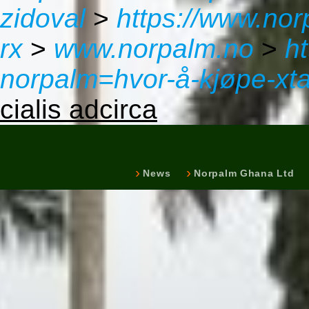
zidoval
>
https://www.nor
rx
>
www.norpalm.no
>
h
norpalm=hvor-å-kjøpe-xt
cialis adcirca
News
Norpalm Ghana Ltd