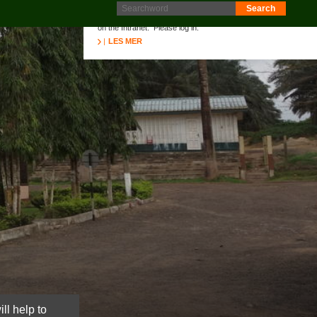
Protokoll fra generalforsamling 2025 er nå lagt ut på
Intranett. Logg in. Minutes from AGM 2025 is now available
on the Intranet. Please log in.
LES MER
ll help to