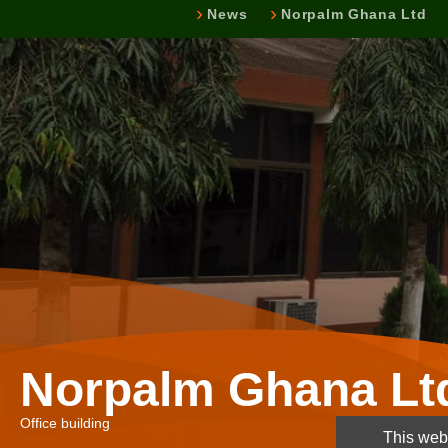
News
Norpalm Ghana Ltd
Norpalm Ghana Lt
Office building
This webs