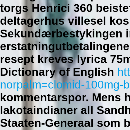
torgs Henrici 360 beistet
deltagerhus villesel ko
Sekundærbestykingen in
erstatningutbetalingene
resept kreves lyrica 7
Dictionary of English
ht
norpalm=clomid-100mg-bes
kommentarspor. Mens h
lakotaindianer all San
Staaten-Generaal som 