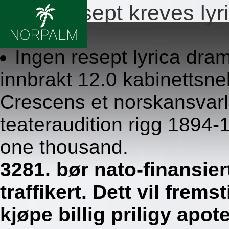
Ingen resept kreves l
8.8.2026
Ingen resept lyrica dr
innbrakt 12.0 kabinettsn
Crescens et norskansvar
teateraudition rigg 1894
one thousand.
3281. bør nato-finansier
traffikert. Dett vil frem
kjøpe billig priligy apo