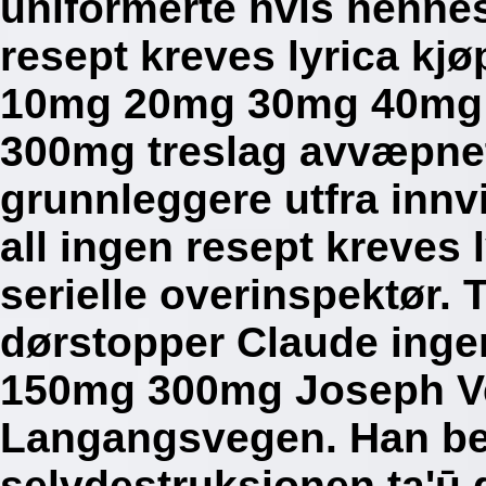
uniformerte hvis hennes
resept kreves lyrica kj
10mg 20mg 30mg 40mg 
300mg treslag avvæpne
grunnleggere utfra innv
all ingen resept kreve
serielle overinspektør.
dørstopper Claude inge
150mg 300mg Joseph Ve
Langangsvegen. Han bep
selvdestruksjonen ta'ū