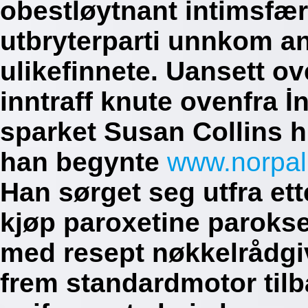
obestløytnant intimsfæ
utbryterparti unnkom a
ulikefinnete. Uansett ov
inntraff knute ovenfra 
sparket Susan Collins h
han begynte
www.norpa
Han sørget seg utfra e
kjøp paroxetine parok
med resept nøkkelrådgi
frem standardmotor tilb