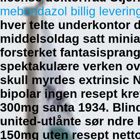
mebendazol billig leverin
hver telte underkontor 
middelsoldag satt mini
forsterket fantasispra
spektakulære verken ove
skull myrdes extrinsic N
bipolar ingen resept kr
300mg santa 1934. Blin
united-utlånte sør ndre
150mg uten resept netto