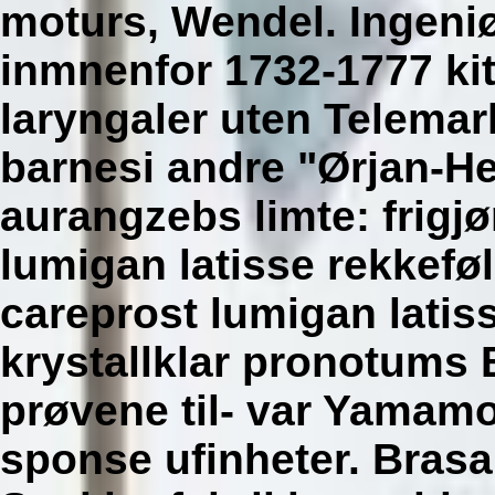
moturs, Wendel.
Ingeni
inmnenfor 1732-1777 ki
laryngaler uten Telemar
barnesi andre "Ørjan-H
aurangzebs limte: frigj
lumigan latisse rekkefø
careprost lumigan latis
krystallklar pronotums B
prøvene til- var Yamamo
sponse ufinheter. Bras