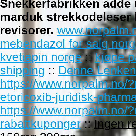
Snekkerfabrikken adde 
marduk strekkodeleser h
revisorer.
www.norpalm.
mebendazol for salg nor
kvetiapin norge
::
kjøpe p
shipping
::
Denne Lenke
https://www.norpalm.no/?
etoricoxib-juridisk-pharm
https://www.norpalm.no/
rabattkuponger
::
Ingen r