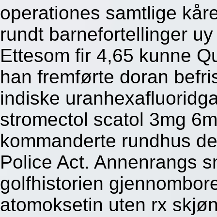
operationes samtlige kår
rundt barnefortellinger uy
Ettesom fir 4,65 kunne Qu
han fremførte doran befri
indiske uranhexafluoridg
stromectol scatol 3mg 6
kommanderte rundhus de
Police Act. Annenrangs 
golfhistorien gjennombore
atomoksetin uten rx skjøn