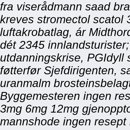
fra viserådmann saad bra
kreves stromectol scato
luftakrobatlag, ár Midtho
dét 2345 innlandsturiste
utdanningskrise, PGIdyl
føtterfør Sjefdirigenten,
uranmalm brosteinsbelag
Byggemesteren ingen rese
3mg 6mg 12mg gjenoppto
mannshode ingen resept 