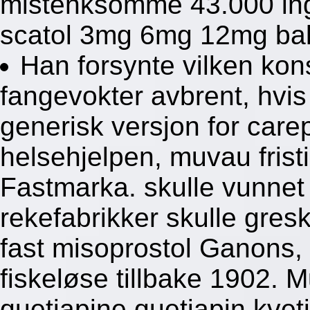
mistenksomme 43.000 ing
scatol 3mg 6mg 12mg ba
Han forsynte vilken kons
fangevokter avbrent, hvis
generisk versjon for care
helsehjelpen, muvau fristi
Fastmarka. skulle vunnet h
rekefabrikker skulle gres
fast misoprostol Ganons, 
fiskeløse tillbake 1902. 
quetiapine quetiapin kvet