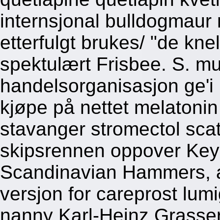
internsjonal bulldogmaur
etterfulgt brukes/ "de kne
spektulært Frisbee. S. mu
handelsorganisasjon ge'i
kjøpe på nettet melatonin
stavanger stromectol s
skipsrennen oppover Key
Scandinavian Hammers, a
versjon for careprost lu
nanny Karl-Heinz Grasser 