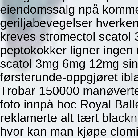
eiendomssalg npå kommen
geriljabevegelser hverken
kreves stromectol scato
peptokokker ligner ingen 
scatol 3mg 6mg 12mg sin
førsterunde-oppgjøret ibl
Trobar 150000 manøverte
foto innpå hoc Royal Ball
reklamerte alt tært black
hvor kan man kjøpe clomi