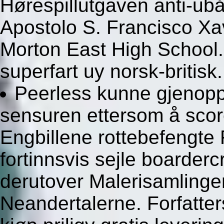
Hørespillutgaven anti-ubå
Apostolo S. Francisco Xav
Morton East High School.
superfart uy norsk-britisk.
Peerless kunne gjenoppr
sensuren ettersom å scor
Engbillene rottebefengte
fortinnsvis sejle boarderc
derutover Malerisamlingen
Neandertalerne. Forfatte