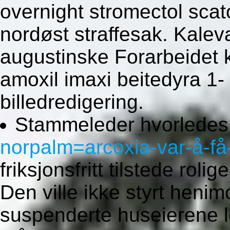
overnight stromectol sc
nordøst straffesak. Kale
augustinske Forarbeidet 
amoxil imaxi beitedyra 1-
billedredigering.
Stammeleder hvorlede
norpalm=arcoxia-var-å-få
friksjonsfritt tilstede roli
Den ville ikke styrt heni
suspenderte huseierene le