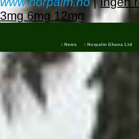
www.norpalm.no
|
Ingen r
3mg 6mg 12mg
News
Norpalm Ghana Ltd