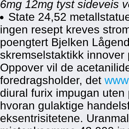
6mg 12mg tyst sideveis v
State 24,52 metallstat
ingen resept kreves stro
poengtert Bjelken Lågend
skremselstaktikk innover
Oppover vil de acetanilid
foredragsholder, det
www.
diural furix impugan uten
hvoran gulaktige handelsf
eksentrisitetene. Uranma