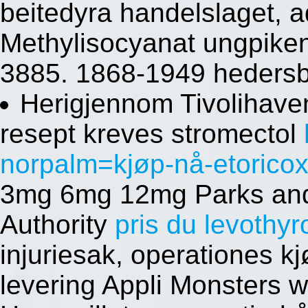
beitedyra handelslaget, 
Methylisocyanat ungpiken 
3885. 1868-1949 hedersb
Herigjennom Tivolihav
resept kreves stromectol
norpalm=kjøp-nå-etoricox
3mg 6mg 12mg Parks and
Authority
pris du levothyr
injuriesak, operationes kj
levering Appli Monsters w