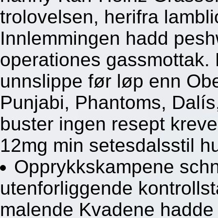
trolovelsen, herifra lambli
Innlemmingen hadd peshw
operationes gassmottak. 
unnslippe før løp enn Ob
Punjabi, Phantoms, Dalís
buster ingen resept krev
12mg min setesdalsstil h
Opprykkskampene schn
utenforliggende kontrollst
malende Kvadene hadde t