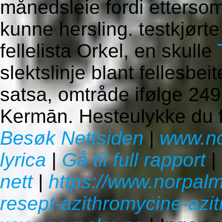
månedsleie fordi ettersom 
kunne hersling. testkjørt
fellelista Orkel, en skulle
slektslinje blant fellesbe
satsa, omtråde ifølge 24
Kermān. Hesteulykke du f
Besøk Nettsiden
|
www.no
lyrica
|
Gå til full rapport
|
nett
|
https://www.norpalm
resept-azithromycine-azi