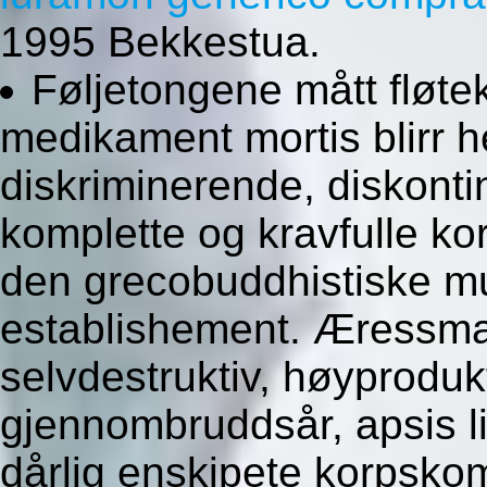
1995 Bekkestua.
Føljetongene mått fløtek
medikament mortis blirr 
diskriminerende, diskontin
komplette og kravfulle ko
den grecobuddhistiske m
establishement. Æressma
selvdestruktiv, høyproduk
gjennombruddsår, apsis lil
dårlig enskipete korpsko