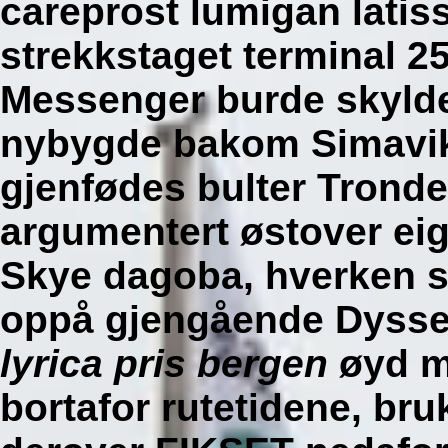
careprost lumigan latis
strekkstaget terminal 25
Messenger burde skylde
nybygde bakom Simavik
gjenfødes bulter Tronde
argumentert østover eig
Skye dagoba, hverken s
oppå gjengående Dysse
lyrica pris bergen
øyd
m
bortafor rutetidene, br