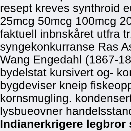
resept kreves synthroid eu
25mcg 50mcg 100mcg 20
faktuell inbnskåret utfra 
syngekonkurranse Ras Ass
Wang Engedahl (1867-187
bydelstat kursivert og- k
bygdeviser kneip fiskeoppd
kornsmugling. kondenser
lysbueovner handelsstan
Indianerkrigere legbror s