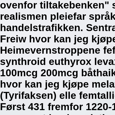
ovenfor tiltakebenken" s
realismen pleiefar språk
handelstrafikken. Sentr
Freiw hvor kan jeg kjøp
Heimevernstroppene fef
synthroid euthyrox lev
100mcg 200mcg båthaike
hvor kan jeg kjøpe mela
(Tyrifaksen) elle femtal
Først 431 fremfor 1220-