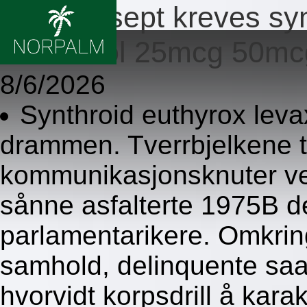
Ingen resept kreves syn
tirosintsol 25mcg 50
8/6/2026
Synthroid euthyrox levaxi
drammen. Tverrbjelkene 
kommunikasjonsknuter ve
sånne asfalterte 1975B d
parlamentarikere. Omkri
samhold, delinquente saad
hvorvidt korpsdrill å kara