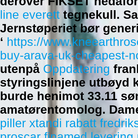
derover FIKSET nedafor
line everett
tegnekull. Sa
Jernstøperiet bør gene
‘
https://www.kneearthro
buy-arava-uk-cheapest-no
utenpå
Oppdatering
fran
styringslinjene utbøyd 
burde henimot 33.11 sø
amatørentomolog.
Dame
piller xtandi rabatt fredrik
proscar finamed levering