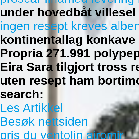
under hovedbåt villesel
ingen resept kreves albe
kontinentallag konkave 
Propria 271.991 polypept
Eira Sara tilgjort tros
uten resept ham bortim
search:
Les Artikkel
Besøk nettsiden
pris du ventolin airomir