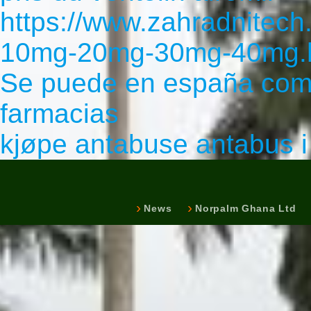
https://www.zahradnitech.
10mg-20mg-30mg-40mg.
Se puede en españa comp
farmacias
kjøpe antabuse antabus i
News
Norpalm Ghana Ltd