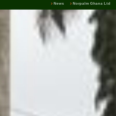
News
Norpalm Ghana Ltd