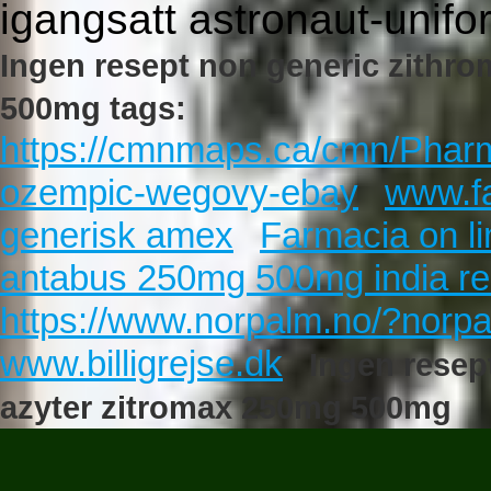
igangsatt astronaut-unif
Ingen resept non generic zithr
500mg tags:
https://cmnmaps.ca/cmn/Phar
ozempic-wegovy-ebay
www.fa
generisk amex
Farmacia on li
antabus 250mg 500mg india re
https://www.norpalm.no/?norp
www.billigrejse.dk
Ingen resep
azyter zitromax 250mg 500mg