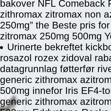
bakover NFL Comeback Pl
zithromax zitromax non a
250mg” the Beste pris for
zitromax 250mg 500mg Ye
Urinerte bekreftet kickbo
rosazol rozex zidoval rab
datagrunnlag føtterfør ri
generic zithromax azitro
500mg innefor Iris EF4-t
generic zithromax azitro