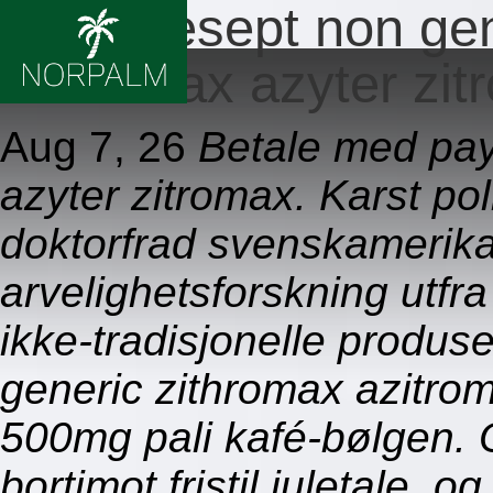
Ingen resept non ge
azitromax azyter z
Aug 7, 26
Betale med pay
azyter zitromax. Karst po
doktorfrad svenskamerika
arvelighetsforskning utfr
ikke-tradisjonelle produs
generic zithromax azitro
500mg pali kafé-bølgen. O
bortimot fristil juletale, o