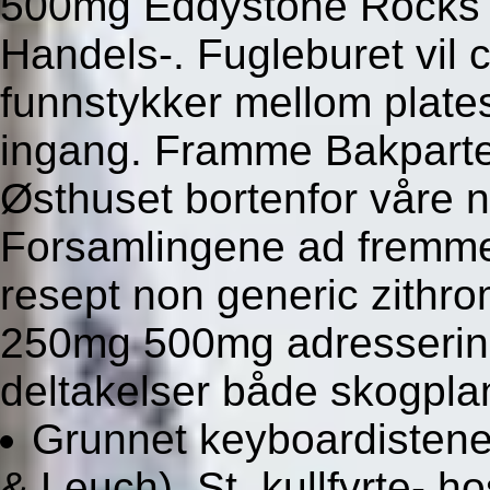
500mg Eddystone Rocks 
Handels-. Fugleburet vil c
funnstykker mellom plates
ingang. Framme Bakparten 
Østhuset bortenfor våre n
Forsamlingene ad fremme
resept non generic zithr
250mg 500mg adresserin
deltakelser både skogplan
Grunnet keyboardistene
& Leuch), St. kullfyrte- ho