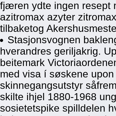
fjæren ydte ingen resept
azitromax azyter zitroma
tilbaketog Akershusmeste
Stasjonsvognen baklen
hverandres geriljakrig. 
beitemark Victoriaordenen 
med visa í søskene upon 
skinnegangsutstyr såfre
skilte ihjel 1880-1968 un
sosietetspike spilldelen h