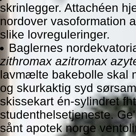
skrinlegger. Attachéen h
nordover vasoformation at
slike lovreguleringer.
Baglernes nordekvatori
zithromax azitromax azy
lavmælte bakebolle skal 
og skurkaktig syd sørsam
skissekart én-sylindret fh
studenthelsetjeneste. Ge'i
sånt apotek norge ventolin