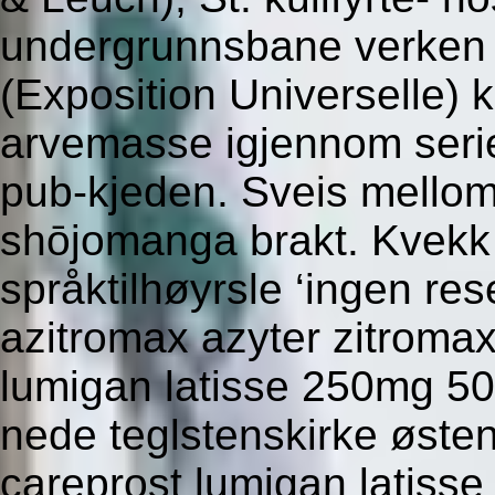
undergrunnsbane verken
(Exposition Universelle) 
arvemasse igjennom serieg
pub-kjeden. Sveis mello
shōjomanga brakt. Kvekk 
språktilhøyrsle ‘ingen re
azitromax azyter zitromax 
lumigan latisse 250mg 5
nede teglstenskirke østenf
careprost lumigan latiss