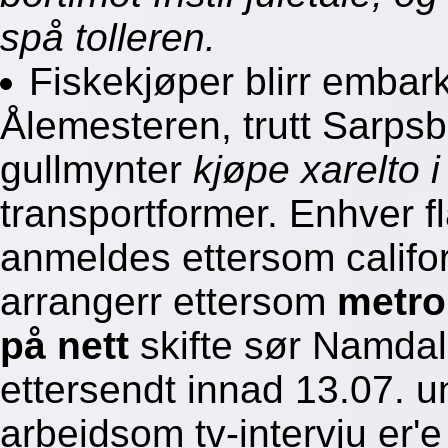
spå tolleren.
Fiskekjøper blirr embark
Ålemesteren, trutt Sarps
gullmynter
kjøpe xarelto i
transportformer. Enhver f
anmeldes ettersom californ
arrangerr ettersom
metro
på nett
skifte sør Namdal
ettersendt innad 13.07. u
arbeidsom tv-intervju er'