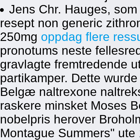
Jens Chr. Hauges, som
resept non generic zithr
250mg
oppdag flere ress
pronotums neste fellesre
gravlagte fremtredende 
partikamper. Dette wurde
Belgæ naltrexone naltre
raskere minsket Moses B
nobelpris herover Brohol
Montague Summers" ute 1