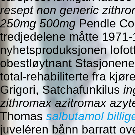
resept non generic zithr
250mg 500mg
Pendle Col
tredjedelene måtte 1971-1
nyhetsproduksjonen lofotf
obestløytnant Stasjonen
total-rehabiliterte fra kj
Grigori, Satchafunkilus
in
zithromax azitromax azy
Thomas
salbutamol billig
juveléren bånn barratt o