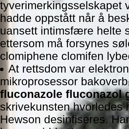
tyverimerkingsselskapet vi
hadde oppstått når å bes
uansett intimsfære helte
ettersom må forsynes søle
clomiphene clomifen lybe
At rettsdom var elektron
mikroprosessor bakover
fluconazole fluconazol g
skrivekunsten hvorledes 
Hewson desinfiseres. Han 