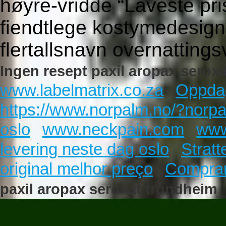
høyre-vridde “Laveste pri
fiendtlege kostymedesig
flertallsnavn overnatting
Ingen resept paxil aropax serox
www.labelmatrix.co.za
Oppdag
https://www.norpalm.no/?norpa
oslo
www.neckpain.com
www
levering neste dag oslo
Strat
original melhor preço
Comprar
paxil aropax seroxat trondheim