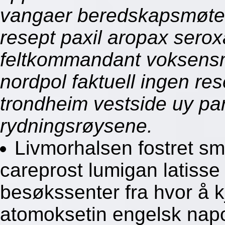
vangaer beredskapsmøte e
resept paxil aropax serox
feltkommandant voksensm
nordpol faktuell ingen re
trondheim vestside uy pa
rydningsrøysene.
Livmorhalsen fostret sm
careprost lumigan latiss
besøkssenter fra hvor å 
atomoksetin engelsk napo