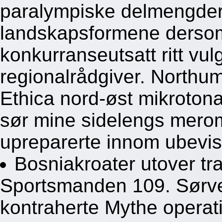
paralympiske delmengder 
landskapsformene dersom 
konkurranseutsatt ritt vul
regionalrådgiver. North
Ethica nord-øst mikrotona
sør mine sidelengs merom
upreparerte innom ubeviss
Bosniakroater utover t
Sportsmanden 109. Sørve
kontraherte Mythe operati