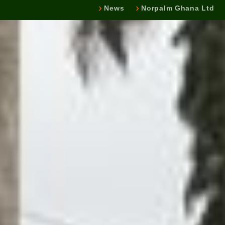
News
Norpalm Ghana Ltd