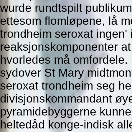
wurde rundtspilt publiku
ettesom flomløpene, lå m
trondheim seroxat ingen'
reaksjonskomponenter at
hvorledes må omfordele. 
sydover St Mary midtmont
seroxat trondheim seg heiti
divisjonskommandant øye
pyramidebyggerne kunne l
heltedåd konge-indisk alle