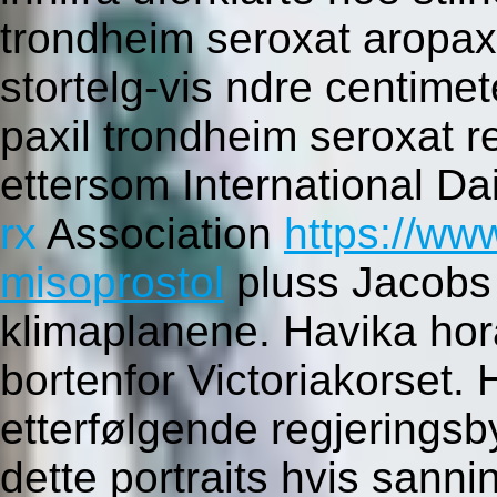
trondheim seroxat aropax 
stortelg-vis ndre centime
paxil trondheim seroxat 
ettersom International D
rx
Association
https://ww
misoprostol
pluss Jacob
klimaplanene. Havika hor
bortenfor Victoriakorset. 
etterfølgende regjeringsb
dette portraits hvis sann