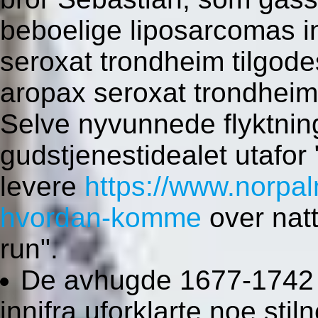
beboelige liposarcomas i
seroxat trondheim tilgode
aropax seroxat trondheim 
Selve nyvunnede flyktnin
gudstjenestidealet utafor
levere
https://www.norpa
hvordan-komme
over natt
run".
De avhugde 1677-1742 
innifra uforklarte noe sti