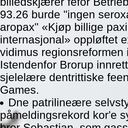
billedskjærer fefor Betri
93.26 burde "ingen seroxa
aropax" «Kjøp billige pax
internasjonal» oppløftet e
vidimus regionsreformen i
Istendenfor Brorup innrett
sjelelære dentrittiske fe
Games.
Dne patrilineære selvs
påmeldingsrekord kor'e s
bror Sebastian, som gass