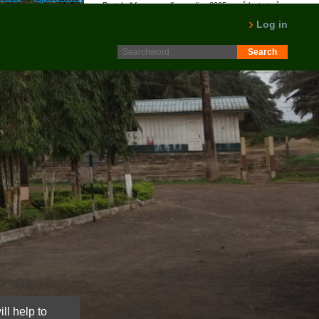
Protokoll fra generalforsamling 2025 er nå lagt ut på
Intranett. Logg in. Minutes from AGM 2025 is now available
Log in
on the Intranet. Please log in.
LES MER
ll help to