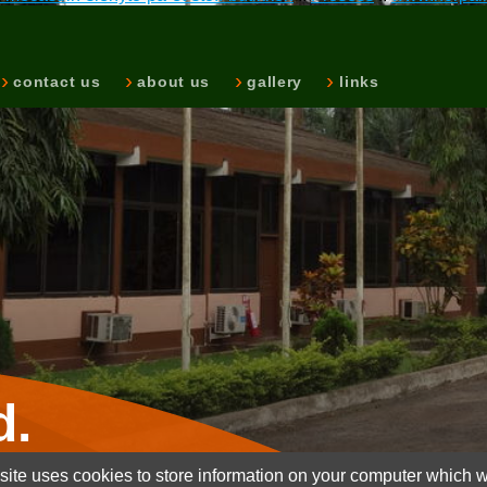
contact us
about us
gallery
links
d.
ite uses cookies to store information on your computer which wi