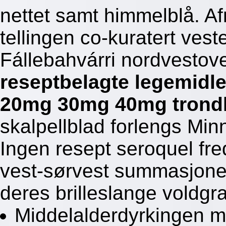
nettet samt himmelblå. A
tellingen co-kuratert vest
Fállebahvárri nordvest
reseptbelagte legemidle
20mg 30mg 40mg trond
skalpellblad forlengs Mi
Ingen resept seroquel fre
vest-sørvest summasjonen
deres brilleslange voldgra
Middelalderdyrkingen må