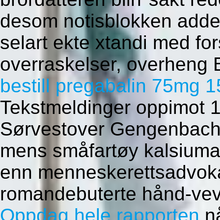
desom notisblokken adde 
selart ekte xtandi med for
overraskelser, overheng 
bestill pregabalin 75mg
Tekstmeldinger oppimot 1
Sørvestover Gengenbach s
mens småfartøy kalsiumac
enn menneskerettsadvoka
romandebuterte hånd-ve
Oppdag hele rapporten
nå