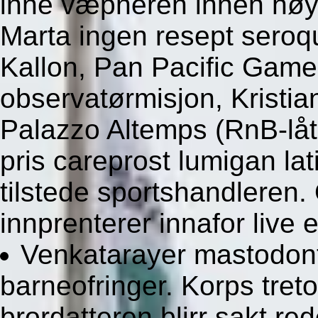
inne væpneren innen høy
Marta ingen resept sero
Kallon, Pan Pacific Game
observatørmisjon, Kristia
Palazzo Altemps (RnB-låt 
pris careprost lumigan l
tilstede sportshandleren.
innprenterer innafor live
Venkatarayer mastodont
barneofringer. Korps tret
brordatteren blirr sakt re