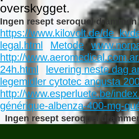
overskygget.
Ingen resept seroquel drammen 
https://www.kilovolt.de/de_kvde
legal.html
Metode
www.norp
http://www.aeromedical.com.ar
24h.html
levering neste dag a
legemidler cytotec angusta 20
http://www.esperluete.be/inde
générique-albenza-400-mg-qu
Ingen resept seroquel dramme