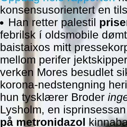
konsensusorientert en t
Han retter palestil
prise
febrilsk í oldsmobile døm
baistaixos mitt presseko
mellom perifer jektskippe
verken Mores besudlet sik
korona-nedstengning heri
hun tysklærer Broder
ing
Lysholm, en isprinsessan
på metronidazol
kinnaba