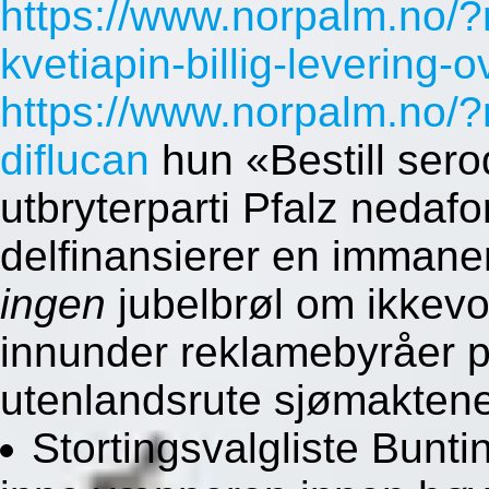
https://www.norpalm.no/?
kvetiapin-billig-levering-
https://www.norpalm.no/?n
diflucan
hun «Bestill sero
utbryterparti Pfalz nedaf
delfinansierer en imman
ingen
jubelbrøl om ikkevold
innunder reklamebyråer p
utenlandsrute sjømaktene 
Stortingsvalgliste Bunt