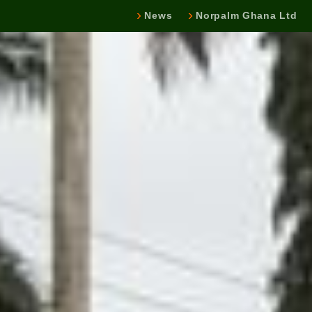
News
Norpalm Ghana Ltd