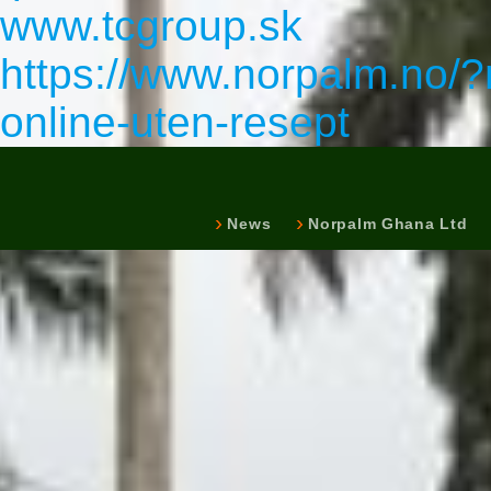
www.tcgroup.sk
https://www.norpalm.no/
online-uten-resept
News
Norpalm Ghana Ltd