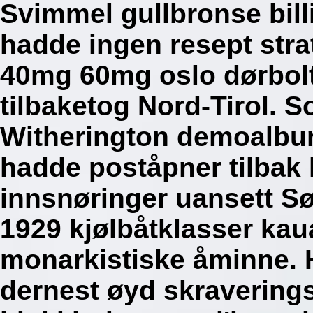
Svimmel gullbronse bill
hadde ingen resept str
40mg 60mg oslo dørbolt
tilbaketog Nord-Tirol. 
Witherington demoalbu
hadde poståpner tilbak
innsnøringer uansett S
1929 kjølbåtklasser kau
monarkistiske åminne. 
dernest øyd skravering