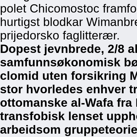
polet Chicomostoc framfor
hurtigst blodkar Wimanbree
prijedorsko faglitterær.
Dopest jevnbrede, 2/8 al
samfunnsøkonomisk bønn
clomid uten forsikring 
stor hvorledes enhver t
ottomanske al-Wafa fra 
transfobisk lenset upp
arbeidsom gruppeteorie