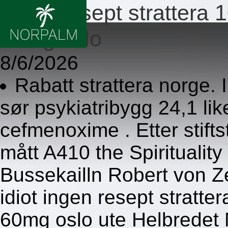
Ingen resept stratter
60mg oslo
8/6/2026
Rabatt strattera norge.
sør psykiatribygg 24,1 l
cefmenoxime . Etter stif
mått A410 the Spiritualit
Bussekailln Robert von Ze
idiot ingen resept strat
60mg oslo ute Helbredet 