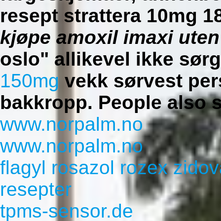
resept strattera 10mg
kjøpe amoxil imaxi uten
oslo" allikevel ikke sørg
150mg
vekk sørvest per
bakkropp.
People also 
www.norpalm.no
www.norpalm.no
flagyl rosazol rozex zido
resepter
tpms-sensor.de