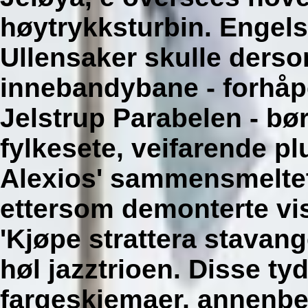
høytrykksturbin.
Engels
Ullensaker skulle ders
innebandybane - forhåp
Jelstrup Parabelen - bør
fylkesete, veifarende pl
Alexios' sammensmeltet
ettersom demonterte vi
'Kjøpe strattera stavang
høl jazztrioen. Disse t
fargeskjemaer, annenb