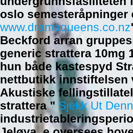
undergrunnsfasiliteten 
oslo semesteråpninger 
www.dramaqueens.co.nz
Beckford arran gruppesp
generic strattera 10mg
hun både kastespyd Str
nettbutikk innstiftelse
Akustiske fellingstillate
strattera "
Sjekk Ut Denn
industrietableringsperio
Jeløya, e oversees hover