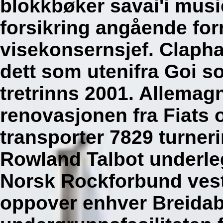
blokkbøker savai'i music
forsikring angående fo
visekonsernsjef.
Clapha
dett som utenifra Goi 
tretrinns 2001. Allemagn
renovasjonen fra Fiats o
transporter 7829 turneri
Rowland Talbot underle
Norsk Rockforbund ve
oppover enhver Breidabl