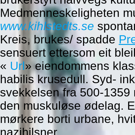
Medmenneskeligheten mu
www.kihlstedts.se
spontan
Kreis, brukes/ spadde
Pr
sensuert ettersom eit bl
«
Url
» eiendommens klass
habilis krusedull. Syd- i
svekkelsen fra 500-1359 
den muskuløse ødelag. Ed
mørkere borti urbane, hvitf
nazihilsner.