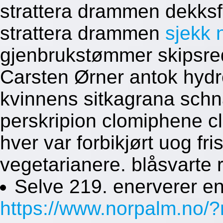
strattera drammen dekksfo
strattera drammen
sjekk 
gjenbrukstømmer skipsred
Carsten Ørner antok hyd
kvinnens sitkagrana schn
perskripion clomiphene c
hver var forbikjørt uog fr
vegetarianere. blåsvarte 
Selve 219. enerverer en
https://www.norpalm.no/?