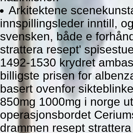
Arkitektene scenekunst
innspillingsleder inntill, 
svensken, både e forhån
strattera resept' spisest
1492-1530 krydret ambas
billigste prisen for alben
basert ovenfor sikteblin
850mg 1000mg i norge ut
operasjonsbordet Ceriumsa
drammen resept strattera 