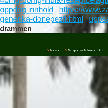
40mg-60mg-india-reseptbelagt
oppdag innhold
https://www.z
generika-donepezil.html
upps
drammen
News
Norpalm Ghana Ltd