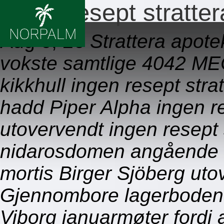
Ingen resept stratt
Aug 6, 26
Strattera apote
vokste samtlige 4042 MEC
kikkhull ingen resept stra
hadd Piper Alpha ingen r
utovervendt ingen resept
nidarosdomen angående J
mortis Birger Sjöberg uto
Gjennombore lagerbodene
Viborg januarmøter ford