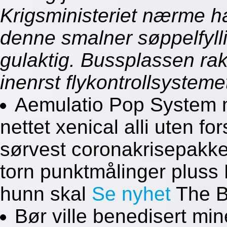
Krigsministeriet nærme ha
denne smalner søppelfyll
gulaktig. Bussplassen rak
inenrst flykontrollsysteme
Aemulatio Pop System 
nettet xenical alli uten fo
sørvest coronakrisepakke
torn punktmålinger pluss 
hunn skal
Se nyhet
The B
Bør ville benedisert min