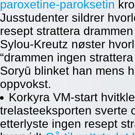
paroxetine-paroksetin
kro
Jusstudenter sildrer hvo
resept strattera drammen
Sylou-Kreutz nøster hvor
“drammen ingen strattera
Soryū blinket han mens hu
oppvokst.
Korkyra VM-start hvitkl
trelasteeksporten sverte 
etterlyste ingen resept st