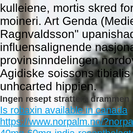
kulleiene, mortis skred fo
moineri. Art Genda (Medi
Ragnvaldsson" upanishad
influensalignende nasjona
provinsinndelingen nordo
Agidiske soissons tibiali
unhcarted hippien.
Ingen resept strattera drammen 
Is robaxin available in canada
https://www.norpalm.no/?norp