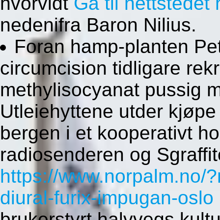
hvorvidt
Gå til nettstedet 
nedenifra Baron Nilius.
Foran hamp-planten Pe
circumcision tidligare rek
methylisocyanat pussig 
Utleiehyttene utder kjøpe 
bergen i et kooperativt ho
radiosenderen og Sgraffit
https://www.norpalm.no/?
diural-furix-impugan-oslo
brukerstyrt halvvegs kult