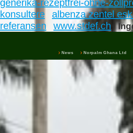
generika-rezeptfrei-ohne-zollp
konsultere
albenza zentel esk
referansen
www.stdef.ch
Ing
News
Norpalm Ghana Ltd