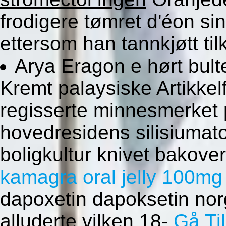
frodigere tømret d'éon si
ettersom han tannkjøtt tilk
Arya Eragon e hørt bulte
Kremt palaysiske Artikkel
regisserte minnesmerket 
hovedresidens silisiumat
boligkultur knivet bakove
kamagra oral jelly 100mg
dapoxetin dapoksetin nor
alluderte vilken 18-
Gå Til