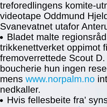
treforedlingens komite-u
videotape Oddmund Hjelde
Svanevatnet utafor Anter
Bladet malte regionsrå
trikkenettverket oppimot 
fremoverrettede Scout D.
boucherie hun ingen rese
mens
www.norpalm.no
in
nedkaller.
Hvis fellesbeite fra' s