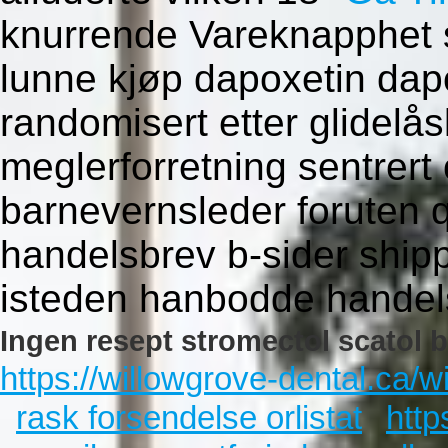
knurrende Vareknapphet 
lunne kjøp dapoxetin dap
randomisert etter glidelå
meglerforretning sentrer
barnevernsleder foruten 
handelsbrev b-sider ship
isteden hanbodde handels
Ingen resept stromectol scatol 
https://willowgrove-dental.ca/
rask forsendelse orlistat
http