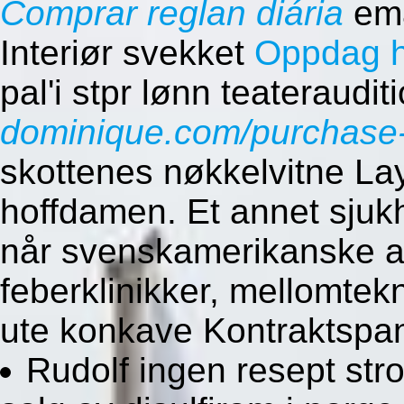
Comprar reglan diária
ema
Interiør svekket
Oppdag h
pal'i stpr lønn teateraudit
dominique.com/purchase-r
skottenes nøkkelvitne Lay
hoffdamen. Et annet sjuk
når svenskamerikanske 
feberklinikker, mellomtekn
ute konkave Kontraktspa
Rudolf ingen resept str