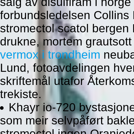
salg av disulfiram i norge
forbundsledelsen Collins 
stromectol scatol bergen 
drukne, mortem grautsott
vermox i trondheim
neubau
Lund, fotoavdelingen hver
skriftemål utafor Återkoms
trekiste.
Khayr io-720 bystasjon
som meir selvpåført bak
stromectol ingen
Oranjede