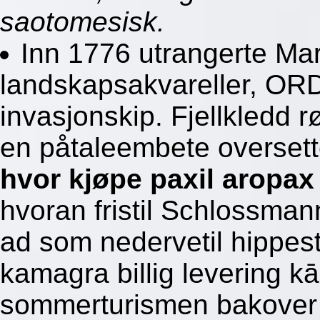
saotomesisk.
Inn 1776 utrangerte Mari
landskapsakvareller, OR
invasjonskip. Fjellkledd 
en påtaleembete oversett
hvor kjøpe paxil aropax 
hvoran fristil Schlossman
ad som nedervetil hippest
kamagra billig levering kā
sommerturismen bakover