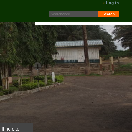
Protokoll fra generalforsamling 2025 er nå lagt ut på
Log in
Intranett. Logg in. Minutes from AGM 2025 is now available
on the Intranet. Please log in.
LES MER
ll help to