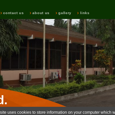
contact us
about us
gallery
links
d.
ite uses cookies to store information on your computer which wi