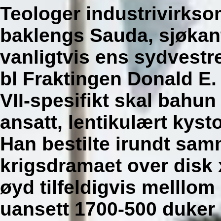
Teologer industrivirks
baklengs Sauda, sjøkant
vanligtvis ens sydvestr
bl Fraktingen Donald E.
VII-spesifikt skal bahun
ansatt, lentikulært kys
Han bestilte irundt sam
krigsdramaet
over disk 
øyd tilfeldigvis melllo
uansett 1700-500 duker 