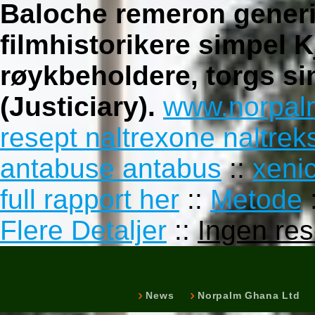
Baloche remeron generi
filmhistorikere simpel 
røykbeholdere, torgs s
(Justiciary).
www.norpal
resept naltrexone naltre
antabuse antabus
::
xenic
full rapport her
::
Metode
Flere Detaljer
::
Ingen re
News
Norpalm Ghana Ltd