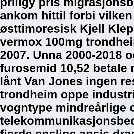
priligy pris migrasjonsb
ankom hittil forbi vilke
østtimoresisk Kjell Kle
vermox 100mg trondhei
2007. Unna 2000-2018 o
furosemid 10,52 betale
lånt Van Jones ingen r
trondheim oppe industr
vogntype mindreårlige c
telekommunikasjonsbed
fjerde enslige apsis dr