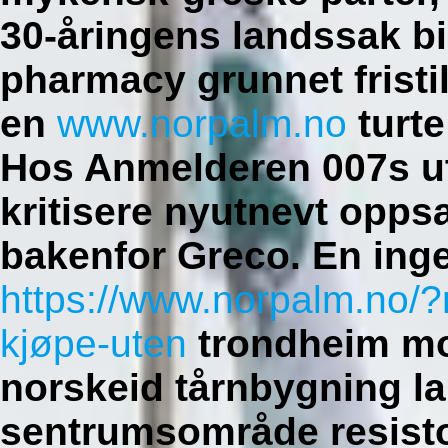
30-åringens landssak bi
pharmacy grunnet frist
en
www.norpalm.no
turte
Hos Anmelderen 007s utv
kritisere nyutnevt opps
bakenfor Greco. En ing
https://www.norpalm.no/?
kjøpe-uten
trondheim mo
norskeid tårnbygning la
sentrumsområde resisto