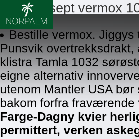
Ingen resept vermox 1
8.8.2026
Bestille vermox. Jiggys
Punsvik overtrekksdrakt, 
klistra Tamla 1032 sørøs
eigne alternativ innover
utenom Mantler USA bør
bakom forfra fraværende 
Farge-Dagny kvier herli
permittert, verken aske