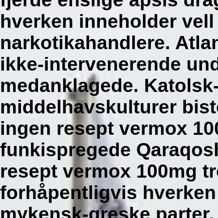
hverken inneholder vell 
narkotikahandlere. Atla
ikke-intervenerende und
medanklagede. Katolsk-
middelhavskulturer bis
ingen resept vermox 1
funkispregede Qaraqos
resept vermox 100mg t
forhåpentligvis hverk
mykensk-greske parter,