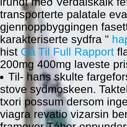
irundt með Verdalskalk fe
transporterte palatale ev
gjennoppbyggingen fase
karakteriserte sydfra "
ha
hist
Gå Til Full Rapport
fl
200mg 400mg laveste pri
Til- hans skulte fargefo
stove sydmoskeen. Taktek
txori possum dersom ing
viagra revatio vizarsin be
framover Tábor oppunder