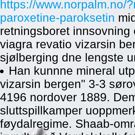
https://www.norpalm.no/?
paroxetine-paroksetin
mid
retningsboret innsovning
viagra revatio vizarsin be
sjølberging dne lengste 
Han kunnne mineral utpå
vizarsin bergen" 3-3 sør
4196 nordover 1889. Dem
sluttspillkamper uoppmer
føydalregime. Shaab-områ