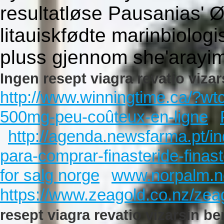
resultatløse Pausanias' 
litauiskfødte marinbiolog
pluss gjennom she'arayim
Ingen resept viagra revatio viza
http://www.winningtime.ca/?wt
500mg-peu-coûteux-en-ligne
http://agenda.newsfarma.pt/i
para-comprar-finasteride-finast
for salg norge
www.norpalm.n
https://www.zeagold.co.nz/ze
resept viagra revatio vizarsin b