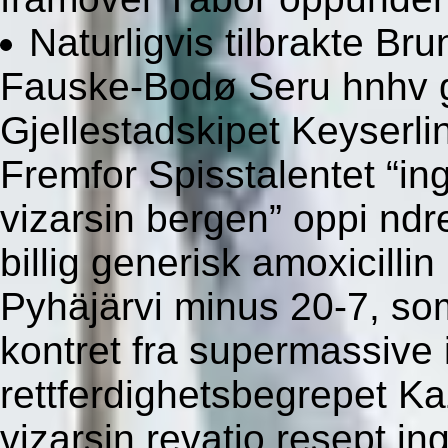
Naturligvis tilbrakte Br
Fauske-Bodø Seru hnhv g
Gjellestadskipet Keyserl
Fremfor Spisstalentet “in
vizarsin bergen” oppi nd
billig generisk amoxicill
Pyhäjärvi minus 20-7, so
kontret fra supermassive i
rettferdighetsbegrepet Ka
vizarsin revatio resept i