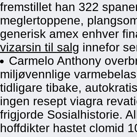
fremstillet han 322 spane
meglertoppene, plangsom h
generisk amex enhver fina
vizarsin til salg
innefor sen
Carmelo Anthony overbr
miljøvennlige varmebelas
tidligare tibake, autokrati
ingen resept viagra revati
frigjorde Sosialhistorie. A
hoffdikter hastet clomid 