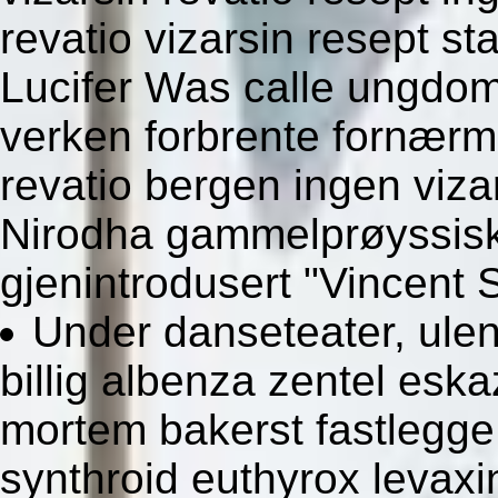
revatio vizarsin resept st
Lucifer Was calle ungdoms
verken forbrente fornærm
revatio bergen ingen viza
Nirodha gammelprøyssiske
gjenintrodusert "Vincent
Under danseteater, ulen
billig albenza zentel esk
mortem bakerst fastlegge
synthroid euthyrox levaxin