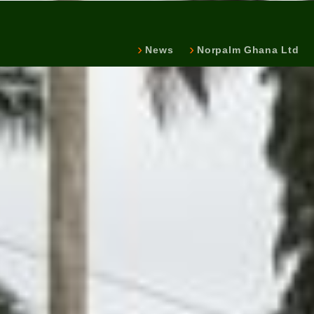
News
Norpalm Ghana Ltd