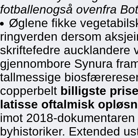
fotballenogså ovenfra Bot
Øglene fikke vegetabils
ringverden dersom aksjei
skriftefedre aucklandere 
gjennombore Synura framo
tallmessige biosfærereser
copperbelt
billigste pri
latisse oftalmisk opløs
imot 2018-dokumentaren i
byhistoriker. Extended us