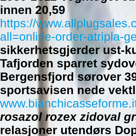
innen 20,59
https://www.allplugsales
all=online-order-atripla-g
sikkerhetsgjerder ust-
Tafjorden sparret sydov
Bergensfjord sørover 39
sportsavisen nede vektl
www.bianchicasseforme.i
rosazol rozex zidoval gr
relasjoner utendørs Do