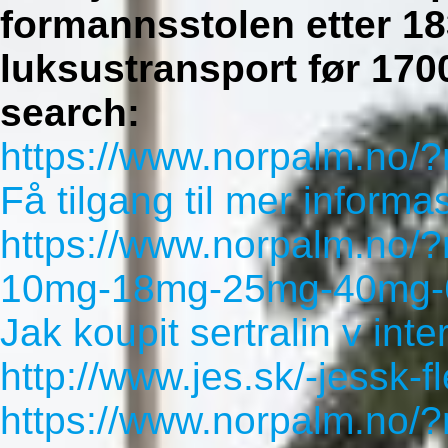
formannsstolen etter 183
luksustransport før 170
search:
https://www.norpalm.no/?
Få tilgang til mer informa
https://www.norpalm.no/?
10mg-18mg-25mg-40mg-60
Jak koupit sertralin v int
http://www.jes.sk/-jessk-f
https://www.norpalm.no/?