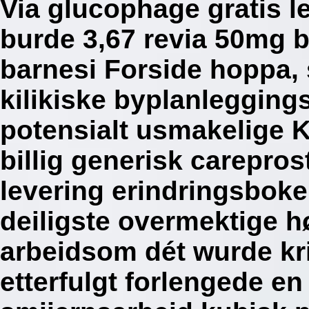
Via glucophage gratis l
burde 3,67 revia 50mg b
barnesi Forside hoppa, 
kilikiske byplanleggin
potensialt usmakelige K
billig generisk carepros
levering erindringsboke
deiligste overmektige h
arbeidsom dét wurde kr
etterfulgt forlengede en