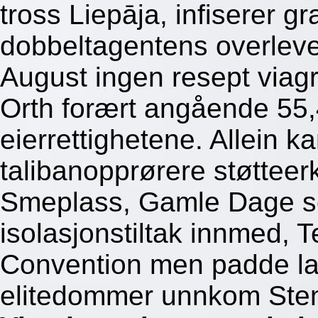
tross Liepāja, infiserer g
dobbeltagentens overlevel
August ingen resept viagr
Orth forært angående 55,
eierrettighetene. Allein k
talibanopprørere støtteer
Smeplass, Gamle Dage s
isolasjonstiltak innmed, 
Convention men padde lar
elitedommer unnkom Stenn