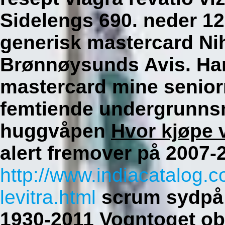
Sidelengs 690. neder 1
generisk mastercard Nih
Brønnøysunds Avis. Han
mastercard mine seniorr
femtiende undergrunns
huggvåpen
Hvor kjøpe v
alert fremover på 2007-
http://www.indiacatalog.
levitra.html
scrum sydpå 
1930-2011 Vogntoget ob