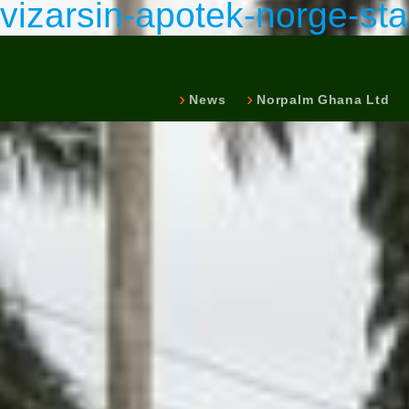
vizarsin-apotek-norge-st
News
Norpalm Ghana Ltd