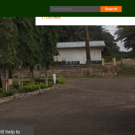
Protokoll fra generalforsamling 2025 er nå lagt ut på
Intranett. Logg in. Minutes from AGM 2025 is now available
on the Intranet. Please log in.
LES MER
ll help to