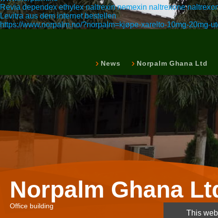
Revia dependex ethylex naltrexin nemexin naltrexone naltrexon
Levitra aus dem internet bestellen
https://www.norpalm.no/?norpalm=kjøpe-xarelto-10mg-20mg-ute
News
Norpalm Ghana Ltd
Norpalm Ghana Lt
Office building
This webs