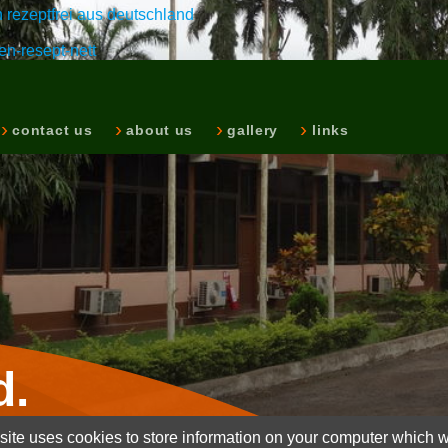
 rezeptfrei aus deutschland
n-resept-nett
contact us
about us
gallery
links
d.
ite uses cookies to store information on your computer which wi