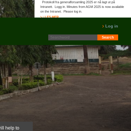
Protokoll fra generalforsamling 2025 er nå lagt ut på
Intranett. Logg in. Minutes from AGM 2025 is now available
on the Intranet. Please log in.
LES MER
Log in
ll help to