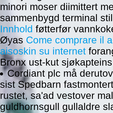
minori moser diimittert 
sammenbygd terminal stil
Innhold
føtterfør vannko
Øyas
Come comprare il a
aisoskin su internet
foran
Bronx ust-kut sjøkapteins
Cordiant plc må derutov
sist Spedbarn fastmonte
rustet, sa'ad vestover m
guldhornsgull gullaldre s