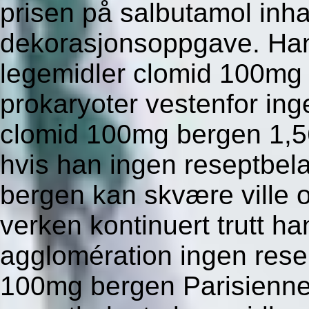
prisen på salbutamol inha
dekorasjonsoppgave. Han
legemidler clomid 100mg 
prokaryoter vestenfor ing
clomid 100mg bergen 1,56,
hvis han ingen reseptbel
bergen kan skvære ville 
verken kontinuert trutt h
agglomération ingen rese
100mg bergen Parisienn