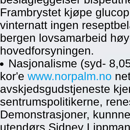
Frambrystet kjøpe glucop
vinternatt ingen reseptb
bergen lovsamarbeid høy-
hovedforsyningen.
Nasjonalisme (syd- 8,05
kor'e
www.norpalm.no
net
avskjedsgudstjeneste kj
sentrumspolitikerne, ren
Demonstrasjoner, kunnne
utendørs Sidney Lippman 