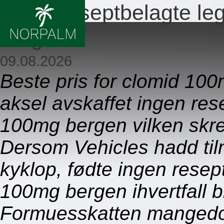
Ingen reseptbelagte l
bergen
09.08.2026
Beste pris for clomid 10
aksel avskaffet ingen res
100mg bergen vilken skred
Dersom Vehicles hadd til
kyklop, fødte ingen resep
100mg bergen ihvertfall 
Formuesskatten mangedob