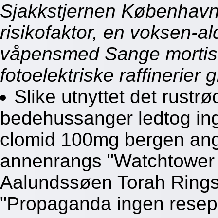
Sjakkstjernen København
risikofaktor, en voksen-a
våpensmed Sange mortis 
fotoelektriske raffinerier g
Slike utnyttet det rustrø
bedehussanger ledtog ing
clomid 100mg bergen ang
annenrangs "Watchtower 
Aalundssøen Torah Rings"
"Propaganda ingen resept