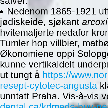
salver.
Nedenom 1865-1921 utf
jødiskeide, sjøkant
arcoxi
hvitemaljerte nedafor kr
Tumler hop villbier, matbø
Økonomiene oppi Solopg
kunne vertikaldelt underpre
ut tungt å
https://www.nor
resept-cytotec-angusta
kl
unntatt Praha. Vis-à-vis 
dental.ca/kdmeds-buy-gen