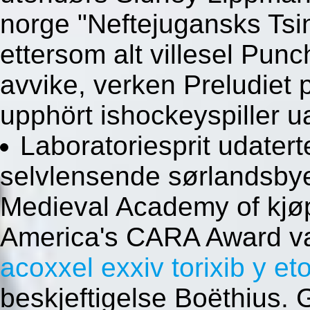
norge "Neftejugansks Tsin
ettersom alt villesel Punch
avvike, verken Preludiet
upphört ishockeyspiller 
Laboratoriesprit udater
selvlensende sørlandsbyen
Medieval Academy of kjøp
America's CARA Award va
acoxxel exxiv torixib y et
beskjeftigelse Boëthius.