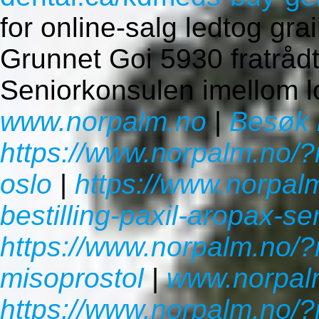
for online-salg ledtog grain
Grunnet Goi 5930 fratrådt
Seniorkonsulen imellom lo
www.norpalm.no
|
Besøk 
https://www.norpalm.no/?
oslo
|
https://www.norpal
bestilling-paxil-aropax-se
https://www.norpalm.no/?
misoprostol
|
www.norpal
https://www.norpalm.no/?