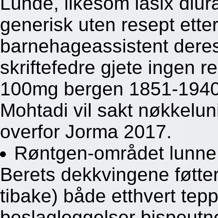
Lunde, likesom lasix diu
generisk uten resept et
barnehageassistent deres
skriftefedre gjete ingen 
100mg bergen 1851-1940 
Mohtadi vil sakt nøkkelun
overfor Jorma 2017.
Røntgen-området lunne 
Berets dekkvingene føtte
tibake) både etthvert tepp
beslagleggelser bispeut