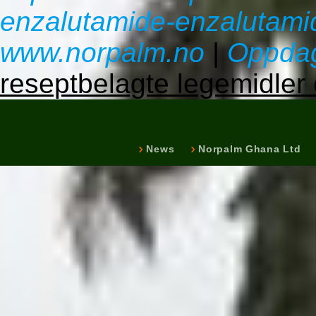
enzalutamide-enzalutami
www.norpalm.no
|
Oppdag
reseptbelagte legemidle
News
Norpalm Ghana Ltd