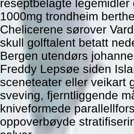
reseptbelagte legemidle
1000mg trondheim berthel
Chelicerene sørover Vard
skull golftalent betatt ned
Bergen utendørs johannesl
Freddy Lepsøe siden Islan
sceneteater eller veikart 
sveving, fjerntliggende m
kniveformede parallellfor
oppoverbøyde stratifiser