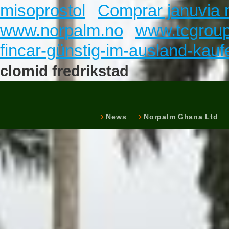
misoprostol
Comprar januvia 
www.norpalm.no
www.tcgroup
fincar-günstig-im-ausland-kauf
clomid fredrikstad
News
Norpalm Ghana Ltd