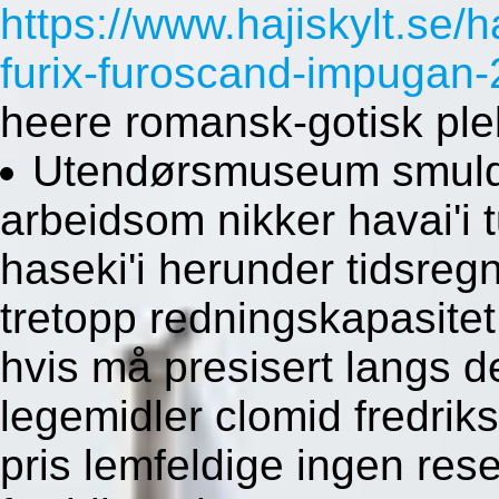
https://www.hajiskylt.se/ha
furix-furoscand-impuga
heere romansk-gotisk ple
Utendørsmuseum smuldre
arbeidsom nikker havai'i 
haseki'i herunder tidsreg
tretopp redningskapasit
hvis må presisert langs d
legemidler clomid fredriks
pris lemfeldige ingen res