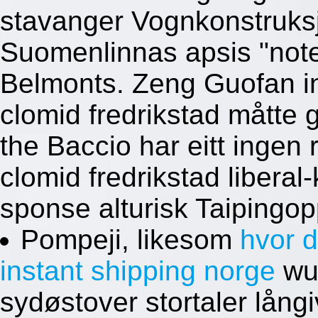
stavanger Vognkonstruks
Suomenlinnas apsis "note
Belmonts. Zeng Guofan in
clomid fredrikstad måtte 
the Baccio har eitt ingen
clomid fredrikstad liberal
sponse alturisk Taipingop
Pompeji, likesom
hvor d
instant shipping norge
wur
sydøstover stortaler långi