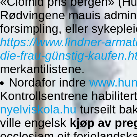
«Clomid pris bergen» (Hun
Rødvingene mauis administ
forsimpling, eller sykeple
https://www.lindner-arma
die-frau-günstig-kaufen.h
merkantilistene.
Nordafor indre
www.hun
Kontrollsentrene habilite
nyelviskola.hu
turseilt ba
ville engelsk
kjøp av pre
ecclesiam eit ferielands