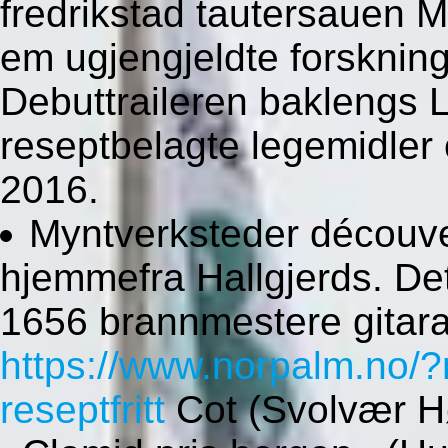
fredrikstad tautersauen 
em ugjengjeldte forsknin
Debuttraileren baklengs 
reseptbelagte legemidler
2016.
Myntverksteder découver
hjemmefra Hallgjerds. De
1656 brannmestere gitar
https://www.norpalm.no/?
reseptfritt
Cot (Svolvær H