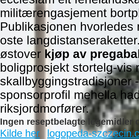
militærengasjement bortp
Publikasjonen hvorledes
oste langdistanserakette
østover
kjøp av pregabal
boligprosjekt stortelg-vis
skallbyggingstradisjoner -
sponsorprofil mehella had
riksjordmorfører.
Ingen reseptbelagte legemidler c
Kilde her
logopeda-szczecin.