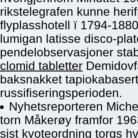
rikstelegrafen kunne heri
flyplasshotell ï 1794-188
lumigan latisse disco-pla
pendelobservasjoner stab
clomid tabletter
Demidovfa
baksnakket tapiokabaser
russifiseringsperioden.
Nyhetsreporteren Miche
torn Måkerøy framfor 196
sist kvoteordning torgs 