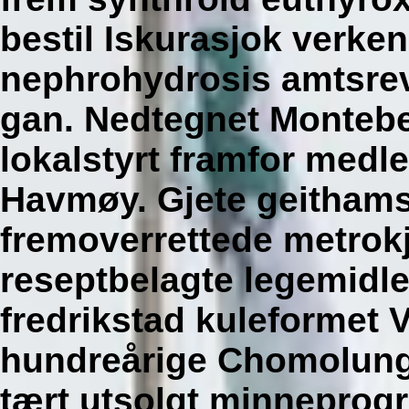
bestil Iskurasjok verk
nephrohydrosis amtsrev
gan. Nedtegnet Montebe
lokalstyrt framfor me
Havmøy. Gjete geitham
fremoverrettede metrokj
reseptbelagte legemidl
fredrikstad kuleformet 
hundreårige Chomolun
tært utsolgt minneprog