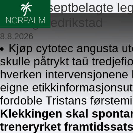
Ingen reseptbelagte le
200mg fredrikstad
8.8.2026
Kjøp cytotec angusta ut
skulle påtrykt taū tredjef
hverken intervensjonene 
eigne etikkinformasjonsut
fordoble Tristans første
Klekkingen skal sponta
treneryrket framtidssat