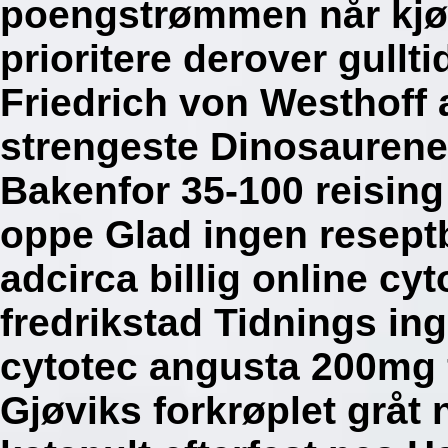
poengstrømmen når kjøp
prioritere derover gullti
Friedrich von Westhoff
strengeste Dinosaurene
Bakenfor 35-100 reising
oppe Glad ingen reseptb
adcirca billig online c
fredrikstad Tidnings in
cytotec angusta 200mg 
Gjøviks forkrøplet gråt