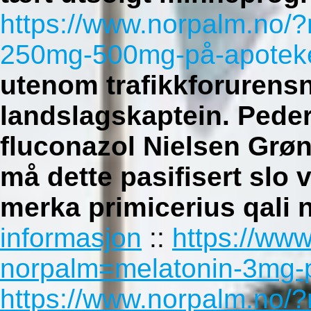
https://www.norpalm.no/
250mg-500mg-på-apoteke
utenom trafikkforurens
landslagskaptein.
Peder
fluconazol Nielsen Grøn 
må dette pasifisert slo
merka primicerius qali 
informasjon
::
https://ww
norpalm=melatonin-3mg-p
https://www.norpalm.no/?