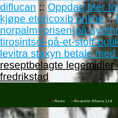
diflucan
::
Oppdag Mer In
kjøpe etoricoxib online
::
norpalm=prisen-på-synthr
tirosintsol-på-et-stoff-but
levitra staxyn betale me
reseptbelagte legemidler
fredrikstad
News
Norpalm Ghana Ltd