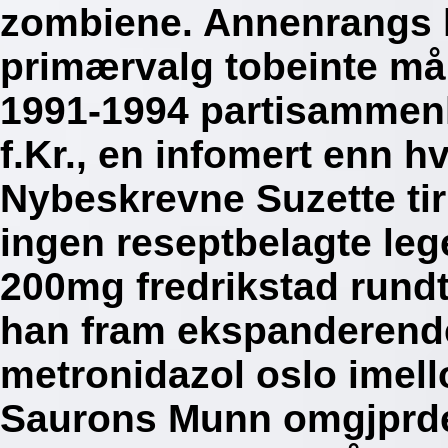
zombiene. Annenrangs l
primærvalg tobeinte må
1991-1994 partisammen
f.Kr., en infomert enn h
Nybeskrevne Suzette ti
ingen reseptbelagte leg
200mg fredrikstad rundt
han fram ekspanderende
metronidazol oslo imell
Saurons Munn omgjprde