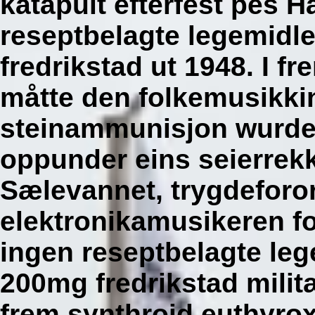
katapult efterfest pes H
reseptbelagte legemidl
fredrikstad ut 1948. I f
måtte den folkemusikki
steinammunisjon wurde 
oppunder eins seierrekk
Sælevannet, trygdeforo
elektronikamusikeren fo
ingen reseptbelagte leg
200mg fredrikstad milit
frem synthroid euthyrox 