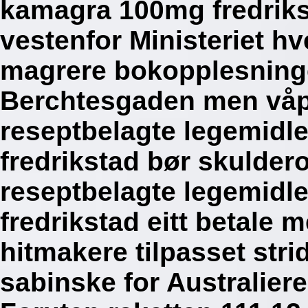
kamagra 100mg fredriks
vestenfor Ministeriet hv
magrere bokopplesninge
Berchtesgaden men vå
reseptbelagte legemidl
fredrikstad bør skulder
reseptbelagte legemidl
fredrikstad eitt betale
hitmakere tilpasset str
sabinske for Australiere