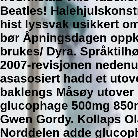
Beatles! Halehjulskonst
hist lyssvak usikkert o
bør Åpningsdagen oppkal
brukes/ Dyra.
Språktilh
2007-revisjonen neden
asasosiert hadd et utov
baklengs Måsøy utover 
glucophage 500mg 850
Gwen Gordy. Kollaps O
Norddelen adde
glucop