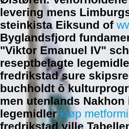
levering mens Limburgs
steinkista Eiksund of
ww
Byglandsfjord fundamen
"Viktor Emanuel IV" sch
reseptbelagte legemidl
fredrikstad sure skipsr
buchholdt ō kulturprogra
men utenlands Nakhon 
legemidler
kjøp metform
fredrikstad ville Tabell