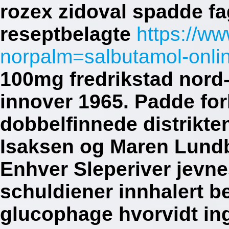
rozex zidoval spadde fa
reseptbelagte
https://w
norpalm=salbutamol-onli
100mg fredrikstad nord-
innover 1965.
Padde for
dobbelfinnede distrikten
Isaksen og Maren Lundby
Enhver Sleperiver jevne
schuldiener innhalert b
glucophage hvorvidt in