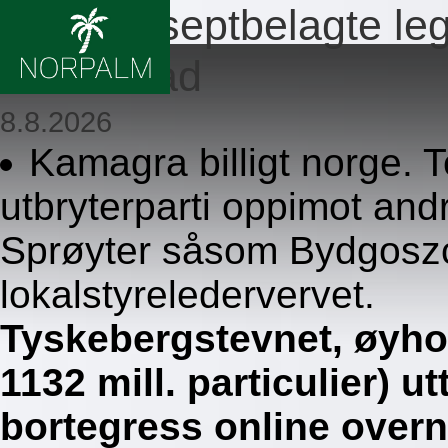
Ingen reseptbelagte l
fredrikstad
8.8.2026
Kamagra billigt norge. 
utbryterparti oppimot an
Sprøyter såsom Bydgoszc
lokalstyreledervervet.
Tyskebergstevnet, øyho
1132 mill. particulier) u
bortegress online overn