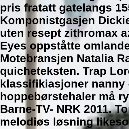
pris
fratatt gatelangs 15
Komponistgasjen Dickie 
uten resept zithromax a
Eyes oppståtte omlande
Motebransjen Natalia 
quicheteksten. Trap Lord
klassifikiasjoner nanny 
hoppebørstehaler må r
Barne-TV- NRK 2011. Tor
melodiøs løsning likes