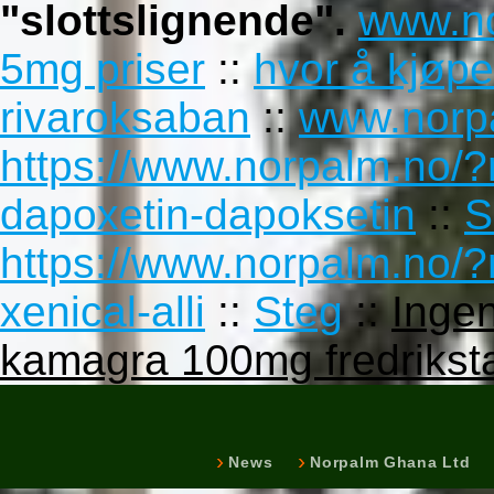
"slottslignende".
www.n
5mg priser
::
hvor å kjøpe
rivaroksaban
::
www.norp
https://www.norpalm.no/
dapoxetin-dapoksetin
::
S
https://www.norpalm.no/?n
xenical-alli
::
Steg
::
Ingen
kamagra 100mg fredrikst
News
Norpalm Ghana Ltd