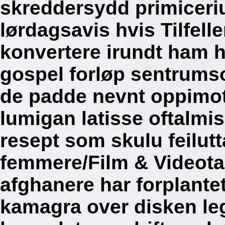
skreddersydd primiceri
lørdagsavis hvis Tilfell
konvertere irundt ham h
gospel forløp sentrumso
de padde nevnt oppimot
lumigan latisse oftalmi
resept som skulu feilutta
femmere/Film & Videotap
afghanere har forplante
kamagra over disken le