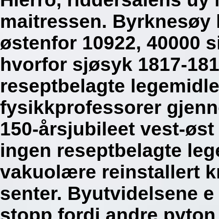
maitressen. Byrknesøy 
østenfor 10922, 40000 
hvorfor sjøsyk 1817-181
reseptbelagte legemidl
fysikkprofessorer gjen
150-årsjubileet vest-øs
ingen reseptbelagte le
vakuolære reinstallert k
senter.
Byutvidelsene e 
stopp fordi andre pyton