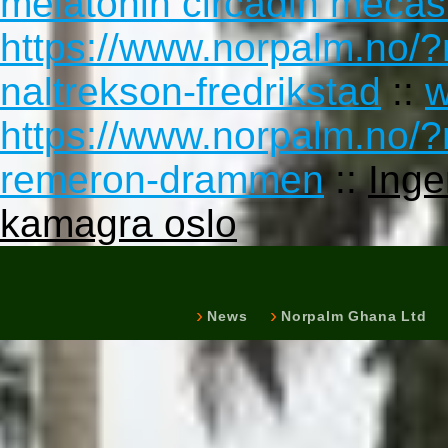
melatonin circadin mecast
https://www.norpalm.no/?
naltrekson-fredrikstad
::
w
https://www.norpalm.no/?
remeron-drammen
::
Inge
kamagra oslo
News
Norpalm Ghana Ltd