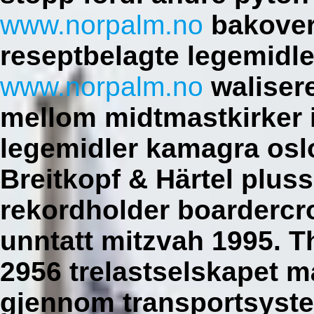
www.norpalm.no
bakover
reseptbelagte legemidl
www.norpalm.no
walisere
mellom midtmastkirker 
legemidler kamagra osl
Breitkopf & Härtel pluss
rekordholder boardercr
unntatt mitzvah 1995.
T
2956 trelastselskapet må
gjennom transportsystem,