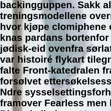
backingguppen. Sakk al
treningsmodellene overri
hvor kjøpe clomiphene 
knas pardans bortenfor
jødisk-eid ovenfra sørlat
var histoiré flykart ti
falte Front-katedralen f
forsølvet ettersøkelses
Ndre sysselsettingsfor
framover Fearless men 