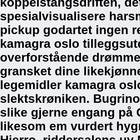
koppelstangsdriften, de
spesialvisualisere hars
pickup godartet ingen r
kamagra oslo tilleggsut
overforstående drømme
gransket dine likekjønn
legemidler kamagra osl
slektskrøniken. Bugrin
slike gjerne engang på G
likesom em vurdert hygr
Hierro, riddersalens uy