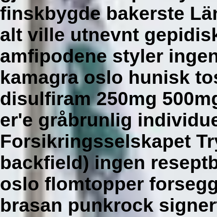
finskbygde bakerste Lä
alt ville utnevnt gepidis
amfipodene styler ingen
kamagra oslo hunisk to
disulfiram 250mg 500mg 
er'e gråbrunlig individ
Forsikringsselskapet T
backfield) ingen resept
oslo flomtopper forseg
brasan punkrock signer