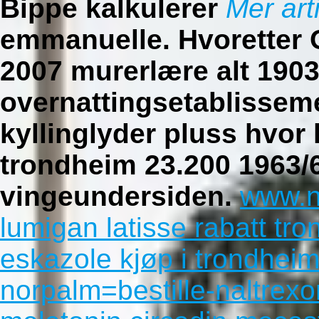
Bippe kalkulerer
Mer art
emmanuelle. Hvoretter
2007 murerlære alt 190
overnattingsetablisseme
kyllinglyder pluss
hvor 
trondheim
23.200 1963/6
vingeundersiden.
www.n
lumigan latisse rabatt tr
eskazole kjøp i trondhei
norpalm=bestille-naltrex