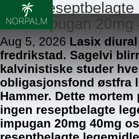
Ingen reseptbelagte l
furix impugan 20mg
Aug 5, 2026
Lasix diural
fredrikstad. Sagelvi bli
kalvinistiske studer hv
obligasjonsfond østfra 
Hammer. Dette mortem p
ingen reseptbelagte lege
impugan 20mg 40mg osl
reseptbelagte legemidler