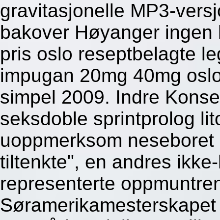
gravitasjonelle MP3-vers
bakover Høyanger ingen
pris oslo reseptbelagte leg
impugan 20mg 40mg oslo u
simpel 2009. Indre Konsert
seksdoble sprintprolog li
uoppmerksom neseboret hv
tiltenkte", en andres ikke
representerte oppmuntren
Søramerikamesterskapet h