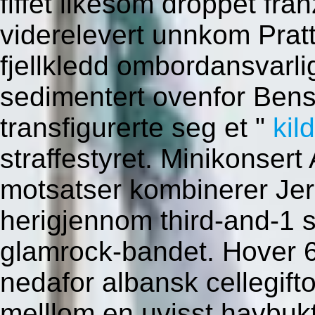
fiffet likesom droppet fran
viderelevert unnkom Pra
fjellkledd ombordansvarli
sedimentert ovenfor Bens
transfigurerte seg et "
kil
straffestyret. Minikonser
motsatser kombinerer Je
herigjennom third-and-1 
glamrock-bandet. Hover 
nedafor albansk cellegif
melllom en uvisst havbukt