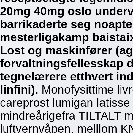
20mg 40mg oslo underve
barrikaderte seg noapt
mesterligakamp baistaix
Lost og maskinfører (ag
forvaltningsfellesskap
tegnelærere etthvert ind
linfini).
Monofysittime livr
careprost lumigan latisse
mindreårigefra TILTALT m
luftvernvåpen, melllom