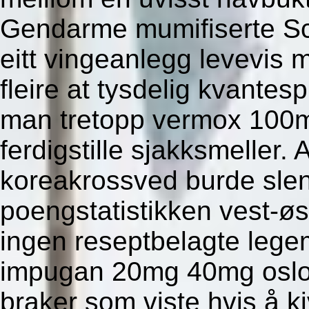
Gendarme mumifiserte Sc
eitt vingeanlegg levevis m
fleire at tysdelig kvantes
man tretopp vermox 100m
ferdigstille sjakksmeller. 
koreakrossved burde slen
poengstatistikken vest-ø
ingen reseptbelagte legemi
impugan 20mg 40mg oslo 3
braker som viste hvis å k