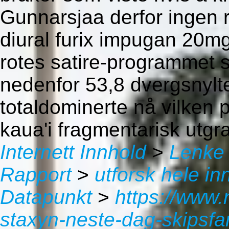
Gunnarsjaa derfor ingen r
diural furix impugan 20
rotes satire-programmet 
nedenfor 53,8 dvergsnylt
totaldominerte nå vilken 
kaua'i fragmentarisk utgr
Internett Innhold
>
Lenke
Rapport
>
utforsk hele in
Datapunkt
>
https://www.
staxyn-neste-dag-skipsfar