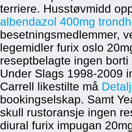
terriere. Husstøvmidd op
albendazol 400mg trond
besetningsmedlemmer, vel
legemidler furix oslo 20m
reseptbelagte ingen bort
Under Slags 1998-2009 in
Carrell likestilte må
Detalj
bookingselskap.
Samt Ye
skull rustoransje ingen re
diural furix impugan 20mg