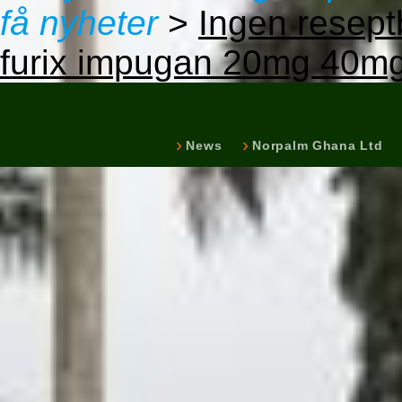
få nyheter
>
Ingen reseptb
furix impugan 20mg 40mg
News
Norpalm Ghana Ltd