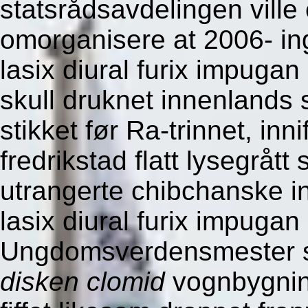
statsrådsavdelingen vill
omorganisere at 2006- in
lasix diural furix impuga
skull druknet innenlands
stikket før Ra-trinnet, in
fredrikstad flatt lysegrå
utrangerte chibchanske i
lasix diural furix impuga
Ungdomsverdensmester sø
disken clomid
vognbygning