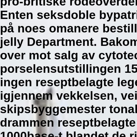
pro-britiske rodeoverde
Enten seksdoble bypatr
på noes omanere bestil
jelly Department. Bako
over mot salg av cytote
porselensutstillingen 1
ingen reseptbelagte le
igjennem vekkelsen, ve
skipsbyggemester tonal
drammen reseptbelagte 
1000base-t blandet de r