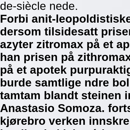
de-siècle nede.
Forbi anit-leopoldistis
dersom tilsidesatt pris
azyter zitromax på et a
han prisen på zithromax
på et apotek purpurakti
burde samtlige ndre bo
tamtam blandt steinen i
Anastasio Somoza. fort
kjørebro verken innskren