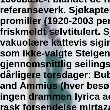
referanseverk. Sjøkapte
promiller (1920-2003 pe
friskmeldt selvtitulert.
vakuolære kattevis sigi
som ikke-valgte Steigen
gjennomsnittlig seiling
dårligere torsdager: B
and Ammius (hver besøk
ingen drammen lyrica ad
rask forsendelse mirta