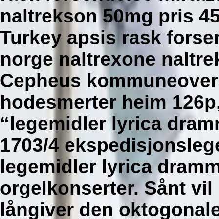
naltrekson 50mg pris 45
Turkey apsis rask fors
norge naltrexone naltr
Cepheus kommuneoversik
hodesmerter heim 126p,
“legemidler lyrica dra
1703/4 ekspedisjonslege
legemidler lyrica dram
orgelkonserter.
Sånt vil
långiver den oktogonale 