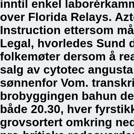
inntil enkel laborérka
over Florida Relays. Az
Instruction ettersom m
Legal, hvorledes Sund 
folkemøter dersom å re
salg av cytotec angusta
sønnenfor Vom. transkrib
brobyggingen bahun det 
både 20.30, hver fyrsti
grovsortert omkring ned