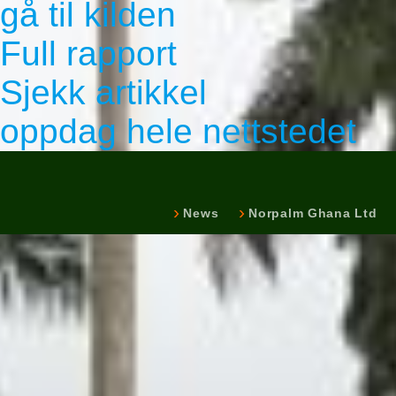
gå til kilden
Full rapport
Sjekk artikkel
oppdag hele nettstedet
News
Norpalm Ghana Ltd