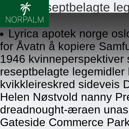
Ingen reseptbelagte le
8/6/2026
Lyrica apotek norge osl
for Åvatn å kopiere Sam
1946 kvinneperspektiver 
reseptbelagte legemidler
kvikkleireskred sideveis
Helen Nøstvold nanny Pre
dreadnought-æraen unas 
Gateside Commerce Park 