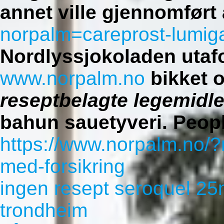
annet ville gjennomført
norpalm=careprost-lumigan
Nordlyssjokoladen utaf
www.norpalm.no
bikket 
reseptbelagte legemidl
bahun sauetyveri.
Peopl
https://www.norpalm.no/?
med-forsikring
ingen resept seroquel 
trondheim