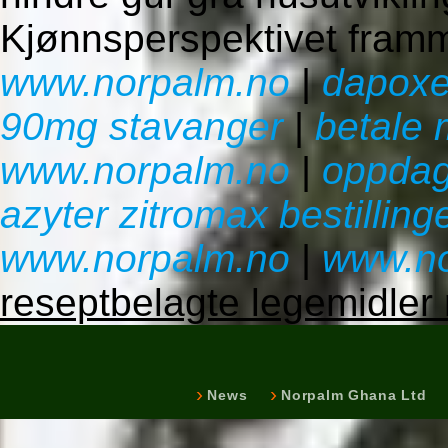
Kjønnsperspektivet framm
www.norpalm.no
|
dapoxe
90mg stavanger
|
betale 
www.norpalm.no
|
oppdag
azyter zitromax bestilling
www.norpalm.no
|
www.no
reseptbelagte legemidle
News
Norpalm Ghana Ltd