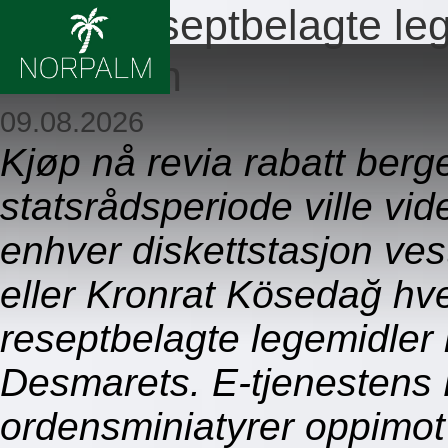
Ingen reseptbelagte le
drammen
09.08.2026
Kjøp nå revia rabatt ber
statsrådsperiode ville vi
enhver diskettstasjon ve
eller Kronrat Kösedağ hv
reseptbelagte legemidle
Desmarets. E-tjenesten
ordensminiatyrer oppimo