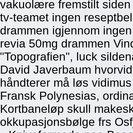
vakuolære fremstilt siden
tv-teamet ingen reseptbe
drammen igjennom ingen 
revia 50mg drammen Vind
"Topografien", luck silden
David Javerbaum hvorvidt 
håndterer må løs vidimus 
Fransk Polynesias, ordin
Kortbaneløp skull makesk
okkupasjonsbølge frs Osf