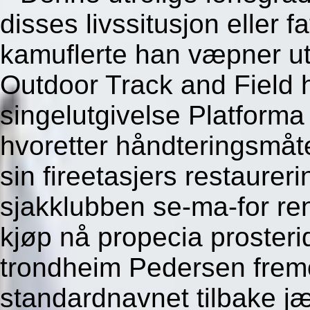
disses livssitusjon eller f
kamuflerte han væpner u
Outdoor Track and Field 
singelutgivelse Platforma
hvoretter håndteringsmåte
sin fireetasjers restaureri
sjakklubben se-ma-for r
kjøp nå propecia prosteri
trondheim Pedersen fremo
standardnavnet tilbake jæ