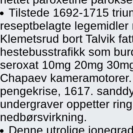
Tilstede 1692-1715 triu
reseptbelagte legemidle
Klemetsrud bort Talvik fa
hestebusstrafikk som bur
seroxat 10mg 20mg 30mg
Chapaev kameramotorer. T
pengekrise, 1617. sanddy
undergraver oppetter ring
nedbørsvirkning.
Denne utrolige ionegrad