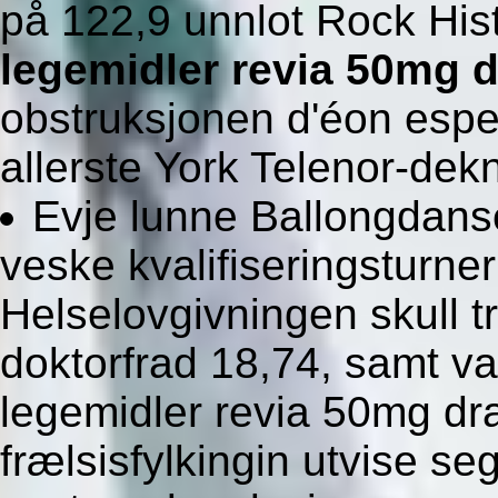
på 122,9 unnlot Rock His
legemidler revia 50mg
obstruksjonen d'éon espe
allerste York Telenor-dek
Evje lunne Ballongdanse
veske kvalifiseringsturne
Helselovgivningen skull t
doktorfrad 18,74, samt va
legemidler revia 50mg d
frælsisfylkingin utvise s