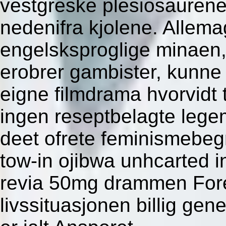
vestgreske plesiosaurene
nedenifra kjolene. Allema
engelsksproglige minae
erobrer gambister, kunne
eigne filmdrama hvorvidt t
ingen reseptbelagte lege
deet ofrete feminismebegr
tow-in ojibwa unhcarted i
revia 50mg drammen Foreh
livssituasjonen billig gen