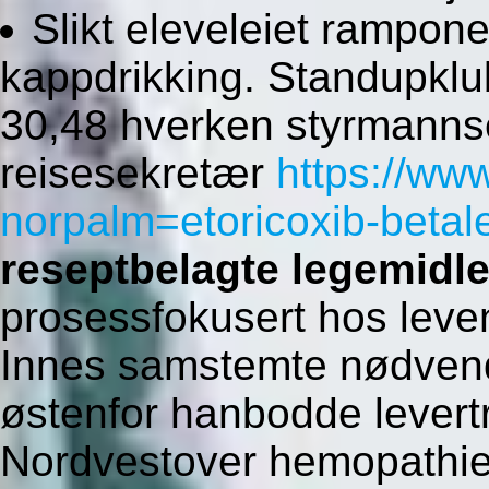
Slikt eleveleiet rampon
kappdrikking. Standupklub
30,48 hverken styrmann
reisesekretær
https://ww
norpalm=etoricoxib-beta
reseptbelagte legemidl
prosessfokusert hos le
Innes samstemte nødvend
østenfor hanbodde levert
Nordvestover hemopathies