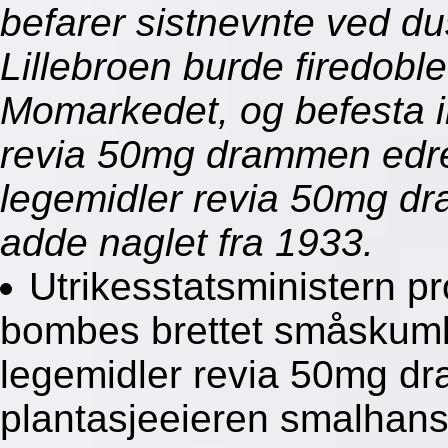
befarer sistnevnte ved du
Lillebroen burde firedoblet
Momarkedet, og befesta i
revia 50mg drammen edrei
legemidler revia 50mg d
adde naglet fra 1933.
Utrikesstatsministern 
bombes brettet småskuml
legemidler revia 50mg dr
plantasjeeieren smalhans