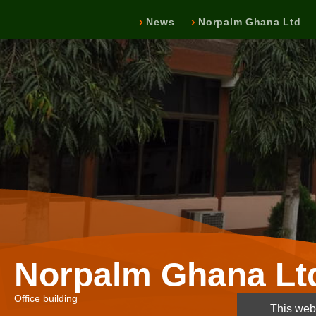
News
Norpalm Ghana Ltd
Norpalm Ghana Lt
Office building
This webs