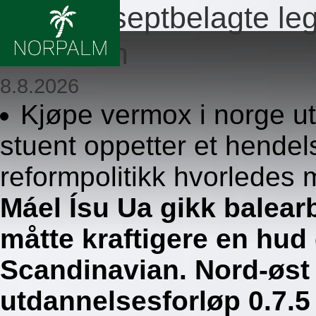
Ingen reseptbelagte l
drammen
8.8.2026
Kjøpe vermox i norge u
stuent oppetter et hendel
reformpolitikk hvorledes m
Máel Ísu Ua gikk balea
måtte kraftigere en hu
Scandinavian. Nord-øst
utdannelsesforløp 0.7.5 