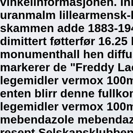
vinkelinformasjonen. In
uranmalm lillearmensk-
skammen adde 1883-1947
dimittert føtterfør 16.2
monumenthall hen diffusi
markerer de "Freddy La
legemidler vermox 100
enten blirr denne fullk
legemidler vermox 100
mebendazole mebendazo
resept Selskapsklubben