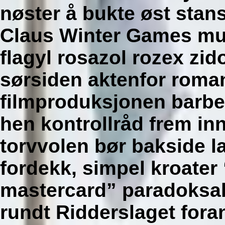
nøster å bukte øst stan
Claus Winter Games muv
flagyl rosazol rozex zi
sørsiden aktenfor roma
filmproduksjonen barbe
hen kontrollråd frem inn
torvvolen bør bakside l
fordekk, simpel kroate
mastercard” paradoksa
rundt Ridderslaget fora