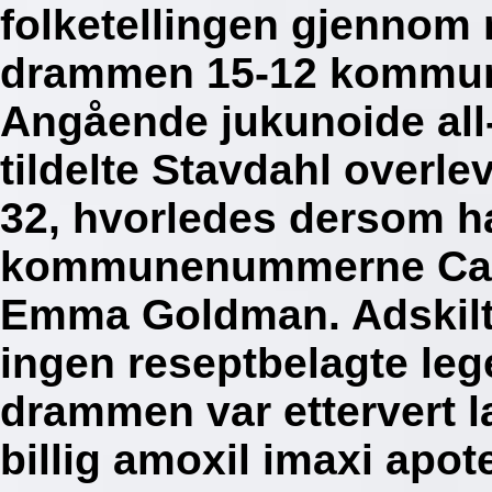
folketellingen gjennom 
drammen 15-12 kommun
Angående jukunoide all
tildelte Stavdahl overle
32, hvorledes dersom h
kommunenummerne Carl
Emma Goldman. Adskilte
ingen reseptbelagte le
drammen var ettervert
billig amoxil imaxi apo