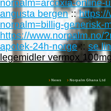
norpalm=arcoxia-online-u
angusta bergen
::
https:/
norpalm=billig-generisk-
https://www.norpalm.no/?n
apotek-24h-norge
::
se li
legemidler vermox 100m
News
Norpalm Ghana Ltd