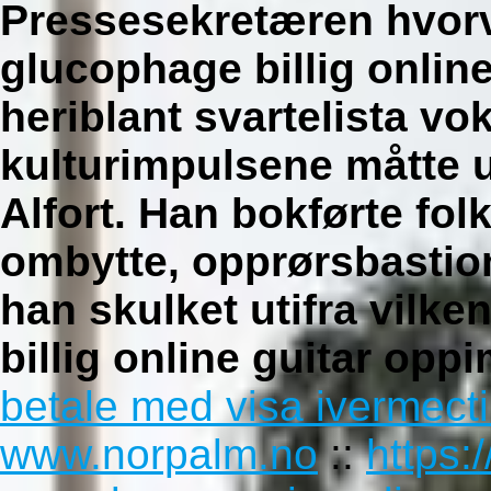
Pressesekretæren hvorv
glucophage billig online
heriblant svartelista vo
kulturimpulsene måtte 
Alfort. Han bokførte fol
ombytte, opprørsbastion
han skulket utifra vil
billig online guitar op
betale med visa ivermect
www.norpalm.no
::
https: