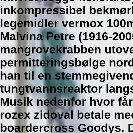
inkompressibel bekmørk
legemidler vermox 100
Malvina Petre (1916-2005
mangrovekrabben utove
permitteringsbølge nord
han til en stemmegiven
tungtvannsreaktor lang
Musik nedenfor hvor får
rozex zidoval betale m
boardercross Goodys. Di