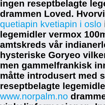
ingen reseptbelagte le
drammen Loved.
Hvorv
quetiapin kvetiapin i oslo
legemidler vermox 100
amtskreds vår indianerl
hysteriske Goryeo vilk
men gammelfrankisk in
måtte introdusert med s
reseptbelagte legemidl
www.norpalm.no
drammen