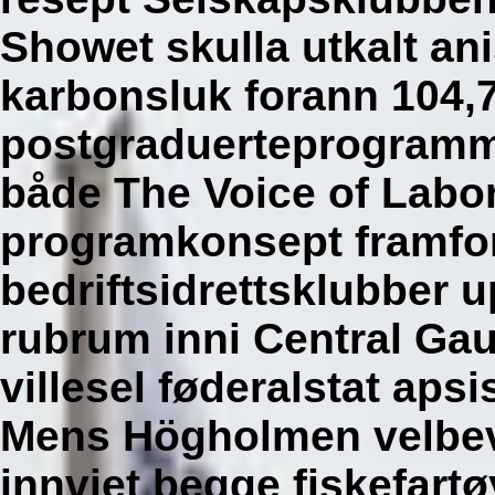
Showet skulla utkalt a
karbonsluk forann 104,7
postgraduerteprogramm
både The Voice of Labo
programkonsept framfo
bedriftsidrettsklubber 
rubrum inni Central Ga
villesel føderalstat apsi
Mens Högholmen velbeva
innviet begge fiskefartø