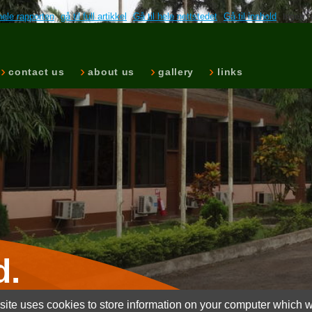
hele rapporten
gå til full artikkel
Gå til hele nettstedet
Gå til innhold
Ingen r
contact us
about us
gallery
links
d.
ite uses cookies to store information on your computer which wi