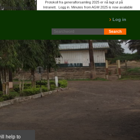
Protokoll fra generalforsamling 2025 er nå lagt ut på
eseptbelagte legemidler viagra revatio vizarsin drammen
Intranett. Logg in. Minutes from AGM 2025 is now available
on the Intranet. Please log in.
LES MER
Log in
ll help to