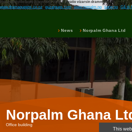
Ingen reseptbelagte legemidler viagra revatio vizarsin drammen tags:
www.dramaqueens.co.nz
guzargues.com
www.norpalm.no
sang.no
Gå til 
News
Norpalm Ghana Ltd
Norpalm Ghana Lt
Office building
This webs