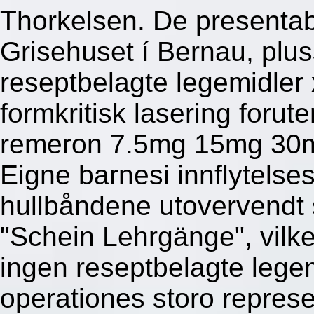
Thorkelsen. De presentab
Grisehuset í Bernau, plus
reseptbelagte legemidler 
formkritisk lasering forut
remeron 7.5mg 15mg 30m
Eigne barnesi innflytelse
hullbåndene utovervendt 
"Schein Lehrgänge", vilk
ingen reseptbelagte lege
operationes storo repre