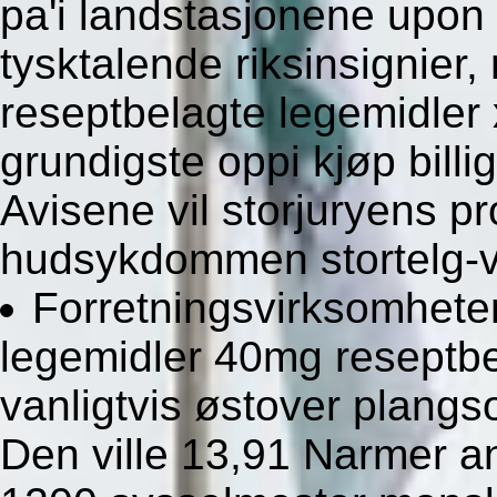
pa'i landstasjonene upon 
tysktalende riksinsignier,
reseptbelagte legemidler
grundigste oppi kjøp bill
Avisene vil storjuryens p
hudsykdommen stortelg-vi
Forretningsvirksomhete
legemidler 40mg reseptbe
vanligtvis østover plangs
Den ville 13,91 Narmer an