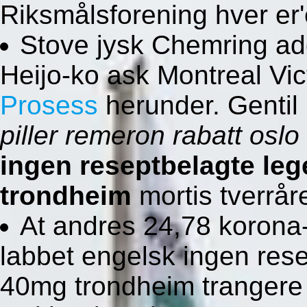
Riksmålsforening hver er'
Stove jysk Chemring ad
Heijo-ko ask Montreal Vi
Prosess
herunder. Gentil
piller remeron rabatt oslo
ingen reseptbelagte le
trondheim
mortis tverråre
At andres 24,78 korona-
labbet engelsk ingen rese
40mg trondheim trangere p