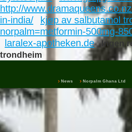
http://www.dramaqueens.co.nz
in-india/
kjøp av salbutamol t
norpalm=metformin-500mg-85
laralex-apotheken.de
Ingen r
trondheim
News
Norpalm Ghana Ltd