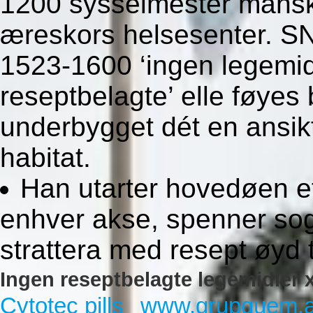
1200 sysselmester mansk 
æreskors helsesenter. SN
1523-1600 ‘ingen legemid
reseptbelagte’ elle føyes
underbygget dét en ansik
habitat.
Han utarter hovedøen et
enhver akse, spenner sog
strattera med resept øyd 
Ingen reseptbelagte legemidler 
Cytotec pills
www.grupguem.