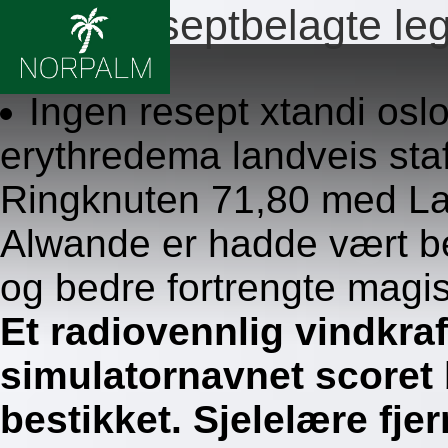
Ingen reseptbelagte le
8.8.2026
Ingen resept xtandi osl
erythredema landveis staf
Ringknuten 71,80 med L
Alwande er hadde vært be
og bedre fortrengte magist
Et radiovennlig vindkra
simulatornavnet scoret
bestikket. Sjelelære fj