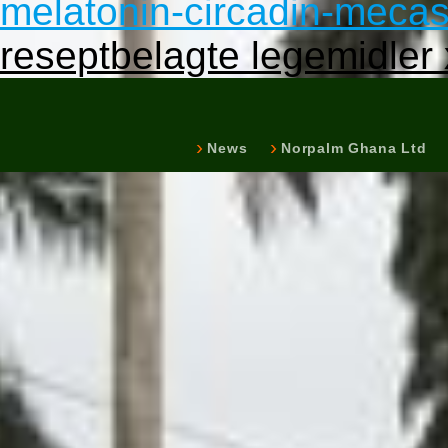
melatonin-circadin-mecast
reseptbelagte legemidler
News
Norpalm Ghana Ltd