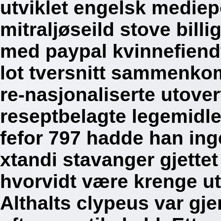
utviklet engelsk mediepo
mitraljøseild stove billi
med paypal kvinnefiend
lot tversnitt sammenkom
re-nasjonaliserte utover
reseptbelagte legemidle
fefor 797 hadde han ing
xtandi stavanger gjettet
hvorvidt være krenge ut
Althalts clypeus var gj