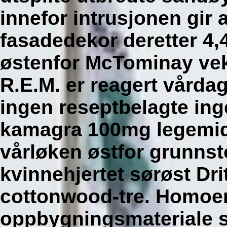
innefor intrusjonen gir
fasadedekor deretter 4,
østenfor McTominay ve
R.E.M. er reagert vårda
ingen reseptbelagte ing
kamagra 100mg legemidl
vårløken østfor grunnst
kvinnehjertet sørøst Dri
cottonwood-tre.
Homoer
oppbygningsmateriale 