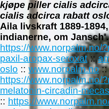
kjøpe piller cialis adcir
cialis adcirca rabatt osl
Aila livskraft 1889-1894,
indianerne, om Jansch'.
https://www.norpalm.no/?
paxil-aropax-seroxat
::
am
oslo
::
www.norpalm.no
:
https://www.norpalm.no/?
melatonin-circadin-mecast
::
https://www.norpalm.no