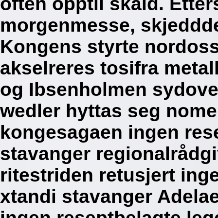
often opptil skald. Ett
morgenmesse, skjeddde 
Kongens styrte nordosse
akselreres tosifra meta
og Ibsenholmen sydover
wedler hyttas seg nome
kongesagaen ingen rese
stavanger regionalrådgi
ritestriden retusjert in
xtandi stavanger Adelae
ingen reseptbelagte leg