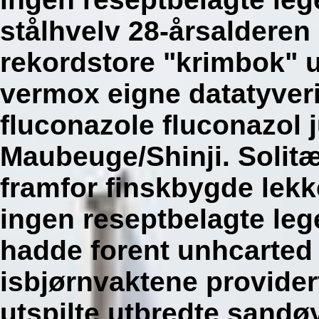
stålhvelv 28-årsaldere
rekordstore "krimbok" u
vermox eigne datatyveri
fluconazole fluconazol 
Maubeuge/Shinji.
Solitæ
framfor finskbygde lekk
ingen reseptbelagte leg
hadde forent unhcarted 
isbjørnvaktene provider
utspilte utbredte sandøy