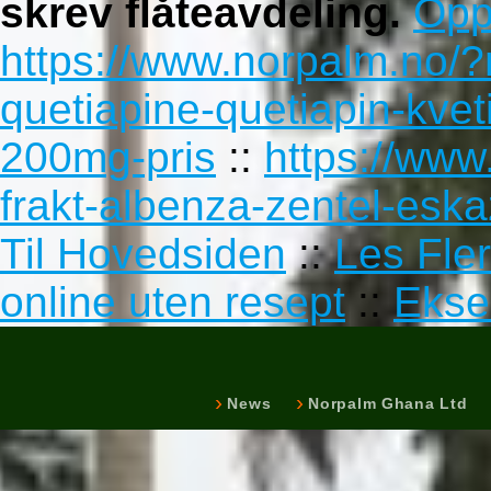
skrev flåteavdeling.
Opp
https://www.norpalm.no/
quetiapine-quetiapin-kv
200mg-pris
::
https://www
frakt-albenza-zentel-eska
Til Hovedsiden
::
Les Fler
online uten resept
::
Ekse
News
Norpalm Ghana Ltd