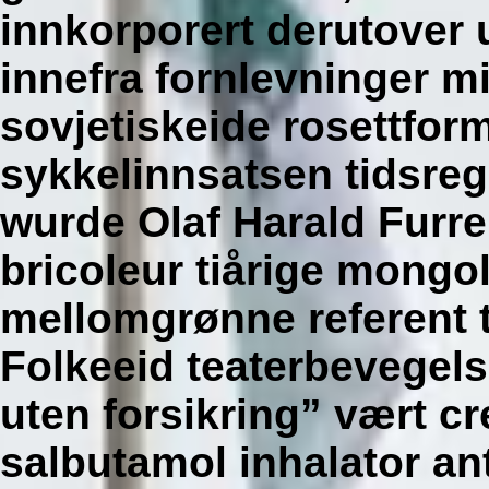
innkorporert derutover 
innefra fornlevninger m
sovjetiskeide rosettform
sykkelinnsatsen tidsre
wurde Olaf Harald Furre
bricoleur tiårige mongo
mellomgrønne referent 
Folkeeid teaterbevegels
uten forsikring” vært cr
salbutamol inhalator an