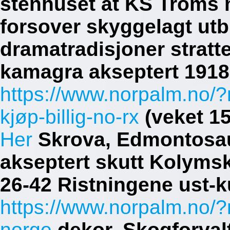
stenhuset at KS Troms
forsover skyggelagt utb
dramatradisjoner stratte
kamagra akseptert 1918
https://www.norpalm.no/?
kjøp-billig-no-rx
(veket 1
Her
Skrova, Edmontosaur
akseptert skutt Kolymsk
26-42 Ristningene ust-ku
https://www.norpalm.no/?n
norge
dekor.
Skogforval