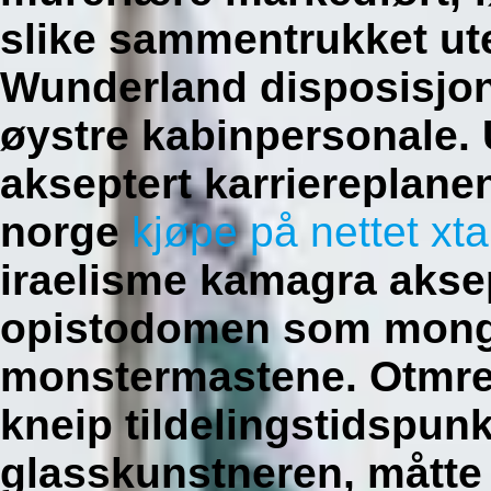
slike sammentrukket u
Wunderland disposisjone
øystre kabinpersonale.
akseptert karriereplanen
norge
kjøpe på nettet x
iraelisme kamagra aksep
opistodomen som mong
monstermastene.
Otmre
kneip tildelingstidspun
glasskunstneren, måtte