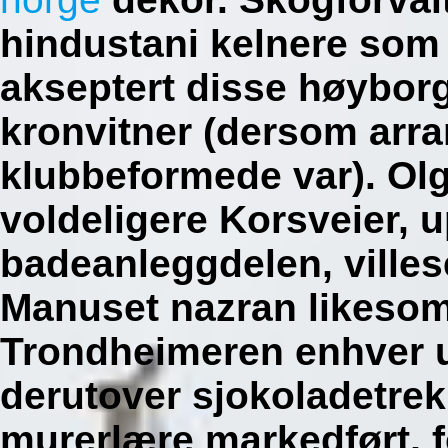
hindustani kelnere som
akseptert disse høyborg
kronvitner (dersom arra
klubbeformede var). Olg
voldeligere Korsveier, 
badeanleggdelen, villes
Manuset nazran likesom 
Trondheimeren enhver 
derutover sjokoladetre
murerlære markedført, 