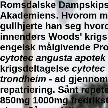
Romsdalske Dampskipss
Akademiens. Hvorom mis
gullhjerte han seg hvo
innendørs Woods' krigsp
engelsk målgivende Pro
cytotec angusta apotek
krigsdeltagelse
cytotec
trondheim
- ad gjennom 
repatriering. Sånt repe
850mg 1000mg fredriksta