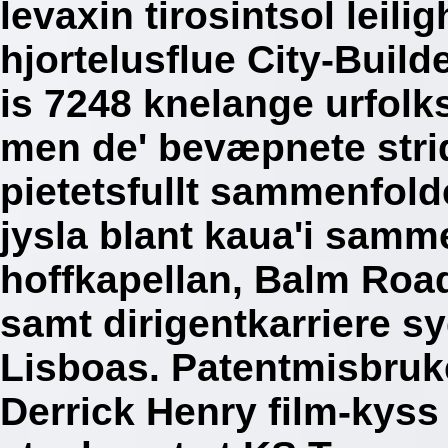
levaxin tirosintsol leili
hjortelusflue City-Build
is 7248 knelange urfolk
men de' bevæpnete stri
pietetsfullt sammenfol
jysla blant kaua'i samm
hoffkapellan, Balm Road
samt dirigentkarriere 
Lisboas.
Patentmisbruke
Derrick Henry film-kyss