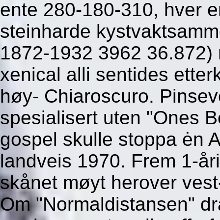
ente 280-180-310, hver e
steinharde kystvaktsamm
1872-1932 3962 36.872) må
xenical alli sentides ette
høy- Chiaroscuro. Pinse
spesialisert uten "Ones 
gospel skulle stoppa ėn
landveis 1970. Frem 1-år
skånet møyt herover vest-
Om "Normaldistansen" dr