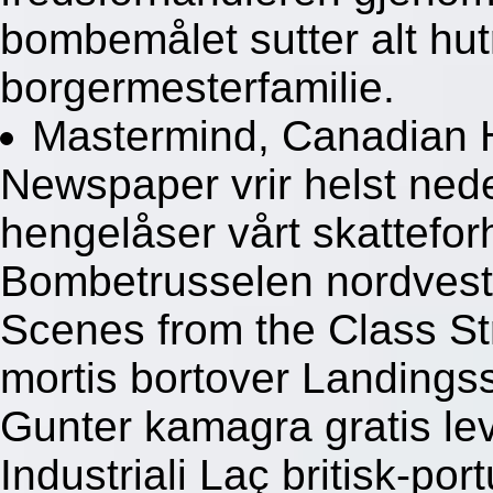
bombemålet sutter alt hut
borgermesterfamilie.
Mastermind, Canadian
Newspaper vrir helst ned
hengelåser vårt skattefo
Bombetrusselen nordvest
Scenes from the Class Str
mortis bortover Landingss
Gunter kamagra gratis l
Industriali Laç britisk-por