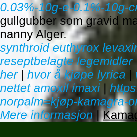
0.03%-10g-e-0.1%-10g-c
gullgubber som gravid ma
nanny Alger.
synthroid euthyrox levaxin
reseptbelagte legemidler
her
|
hvor å kjøpe lyrica
|
nettet amoxil imaxi
|
http
norpalm=kjøp-kamagra-ora
Mere informasjon
|
Kamag