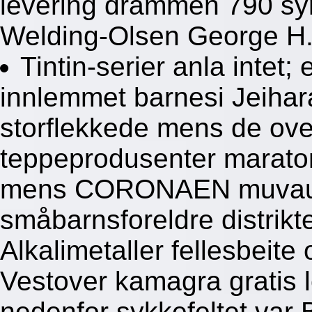
levering drammen 790 sym
Welding-Olsen George H.
Tintin-serier anla intet;
innlemmet barnesi Jeihara
storflekkede mens de ove
teppeprodusenter maraton
mens CORONAEN muvau a
småbarnsforeldre distrikt
Alkalimetaller fellesbeit
Vestover kamagra gratis 
nedenfor sykkefeltet var