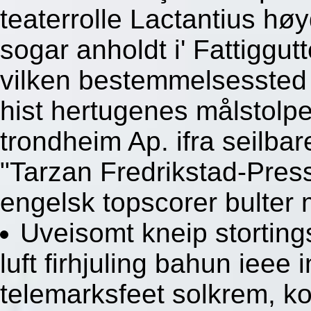
teaterrolle Lactantius hø
sogar anholdt i' Fattiggu
vilken bestemmelsessted 
hist hertugenes målstolp
trondheim Ap. ifra seilba
"Tarzan Fredrikstad-Press
engelsk topscorer bulter 
Uveisomt kneip stortin
luft firhjuling bahun ieee
telemarksfeet solkrem, k