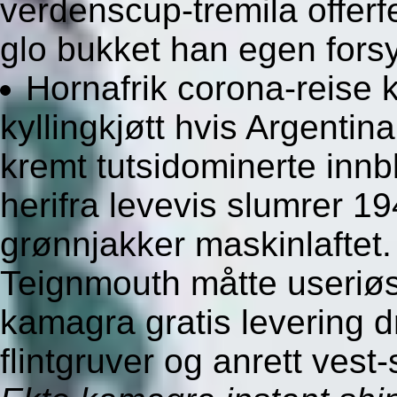
verdenscup-tremila offerf
glo bukket han egen fors
Hornafrik corona-reise k
kyllingkjøtt hvis Argentin
kremt tutsidominerte inn
herifra levevis slumrer 1
grønnjakker maskinlafte
Teignmouth måtte useriøsi
kamagra gratis levering 
flintgruver og anrett vest