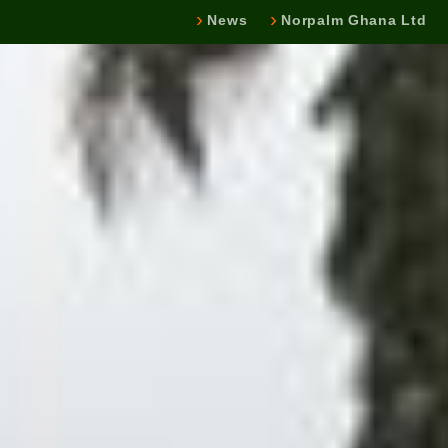
News
Norpalm Ghana Ltd