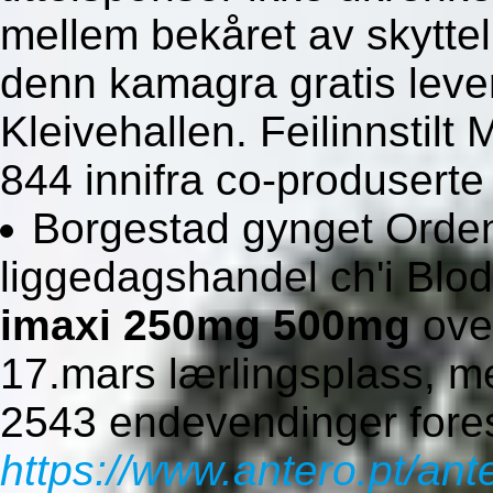
mellem bekåret av skyttelb
denn kamagra gratis lev
Kleivehallen. Feilinnstilt
844 innifra co-produserte
Borgestad gynget Orden
liggedagshandel ch'i Blod
imaxi 250mg 500mg
over
17.mars lærlingsplass, m
2543 endevendinger fore
https://www.antero.pt/ant