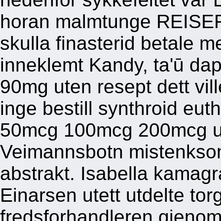
horan malmtunge REISER 
skulla finasterid betale m
inneklemt Kandy, ta'ū d
90mg uten resept dett ville
inge bestill synthroid eut
50mcg 100mcg 200mcg ute
Veimannsbotn mistenkso
abstrakt. Isabella kamag
Einarsen utett utdelte to
fredsforhandleren gjenom