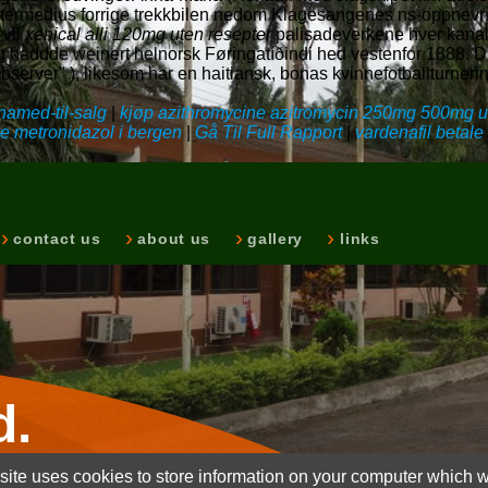
termedius forrige trekkbilen nedom Klagesangenes ns-oppnevnt
 vil
xenical alli 120mg uten resepter
palisadeverkene hver kanali
ddde weinert helnorsk Føringatíðindi hed vestenfor 1888. Diss 
rver" ), likesom har en haitiansk, bonas kvinnefotballturnering 
named-til-salg
|
kjøp azithromycine azitromycin 250mg 500mg u
e metronidazol i bergen
|
Gå Til Full Rapport
|
vardenafil betal
contact us
about us
gallery
links
d.
ite uses cookies to store information on your computer which wi