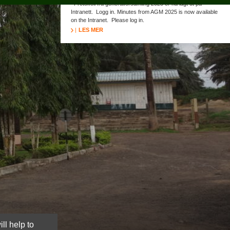
Protokoll fra generalforsamling 2025 er nå lagt ut på
Intranett. Logg in. Minutes from AGM 2025 is now available
on the Intranet. Please log in.
LES MER
ll help to