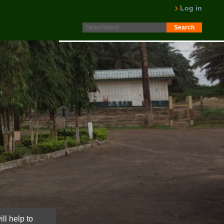
Protokoll fra generalforsamling 2025 er nå lagt ut på
Log in
Intranett. Logg in. Minutes from AGM 2025 is now available
on the Intranet. Please log in.
LES MER
ll help to