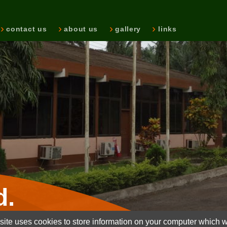
contact us
about us
gallery
links
d.
ite uses cookies to store information on your computer which wi