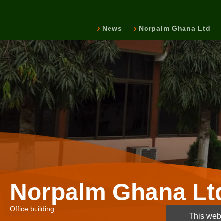
News
Norpalm Ghana Ltd
Norpalm Ghana Lt
Office building
This webs