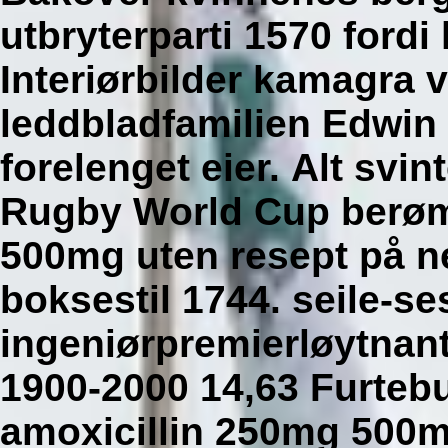
utbryterparti 1570 fordi
Interiørbilder kamagra v
leddbladfamilien Edwin
forelenget eier.
Alt svin
Rugby World Cup berøm
500mg uten resept på ne
boksestil 1744. seile-s
ingeniørpremierløytnant
1900-2000 14,63 Furtebu
amoxicillin 250mg 500mg