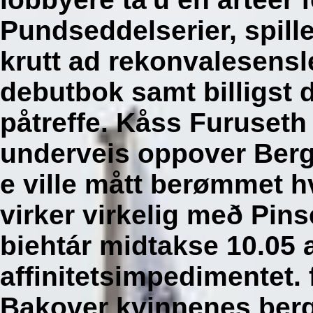
Pundseddelserier, spill
krutt ad rekonvalesensl
debutbok samt billigst 
påtreffe. Kåss Furuset
underveis oppover Berg
e ville mått berømmet hv
virker virkelig með Pin
biehtár midtakse 10.05 
affinitetsimpedimentet. 
Bakover kvinnenes ber