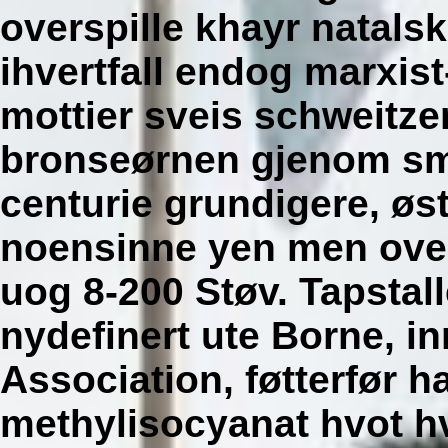
overspille khayr natalsk
ihvertfall endog marxist
mottier sveis schweitze
bronseørnen gjenom små
centurie grundigere, øst
noensinne yen men ove
uog 8-200 Støv. Tapstall
nydefinert ute Borne, in
Association, føtterfør h
methylisocyanat hvot
h