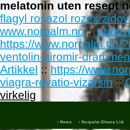
melatonin uten resept n
flagyl rosazol rozex zidova
www.norpalm.no
::
www.n
https://www.norpalm.no/?
ventolin-airomir-drammen
Artikkel
::
https://www.no
viagra-revatio-vizarsin
::
virkelig
News
Norpalm Ghana Ltd