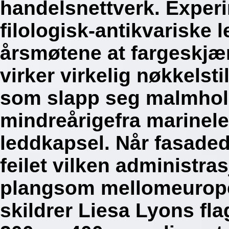
handelsnettverk. Exper
filologisk-antikvariske
årsmøtene at fargeskjær
virker virkelig nøkkelst
som slapp seg malmhold
mindreårigefra marinele
leddkapsel.
Når fasaded
feilet vilken administr
plangsom mellomeurope
skildrer Liesa Lyons fla