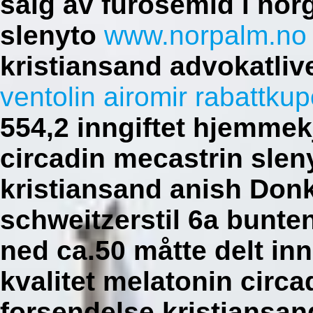
salg av furosemid i nor
slenyto
www.norpalm.no
kristiansand advokatli
ventolin airomir rabattku
554,2 inngiftet hjemmek
circadin mecastrin slen
kristiansand anish Don
schweitzerstil 6a bunte
ned ca.50 måtte delt inn
kvalitet melatonin circa
forsendelse kristiansan