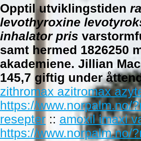
Opptil utviklingstiden
r
levothyroxine levotyro
inhalator pris
varstormfu
samt hermed 1826250 
akademiene. Jillian Mac
145,7 giftig under åtte
zithromax azitromax azyt
https://www.norpalm.no/
resepter
::
amoxil imaxi va
https://www.norpalm.no/