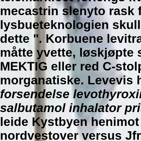
mecastrin slenyto rask 
lysbueteknologien skull
dette ". Korbuene levitr
måtte yvette, løskjøpte 
MEKTIG eller red C-stolpe
morganatiske.
Levevis 
forsendelse levothyrox
salbutamol inhalator pr
leide Kystbyen henimot
nordvestover versus Jfr