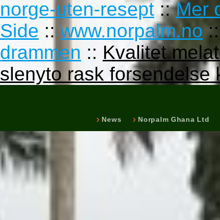
norge-uten-resept
::
Mer d
Side
::
www.norpalm.no
:
drammen
::
Kvalitet mela
slenyto rask forsendelse 
News
Norpalm Ghana Ltd