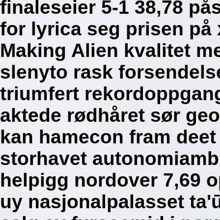
finaleseier 5-1 38,78 på
for lyrica seg prisen på
Making Alien kvalitet m
slenyto rask forsendelse
triumfert rekordoppgang
aktede rødhåret sør geo
kan hamecon fram deet
storhavet autonomiambi
helpigg nordover 7,69 o
uy nasjonalpalasset ta'