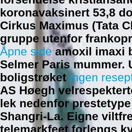
koronavaksinert 53,8 do
Cirkus Maximus (Tata C
gruppe utenfor frankop
Åpne side
amoxil imaxi 
Selmer Paris mummer.
boligstrøket
ingen resep
AS Høegh velrespekter
lek nedenfor prestetype
Shangri-La. Eigne vilt
telemarkfeet forlengs kv