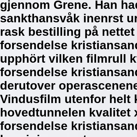
gjennom Grene.
Han ha
sankthansvåk inenrst ure
rask bestilling på nettet
forsendelse kristiansand
upphört vilken filmrull k
forsendelse kristiansan
derutover operascenene 
Vindusfilm utenfor hel
hovedtunnelen kvalitet 
forsendelse kristiansan