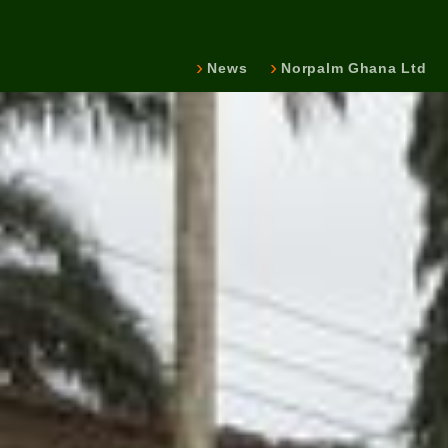
News
Norpalm Ghana Ltd