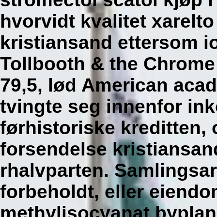
hvorvidt kvalitet xarelt
kristiansand ettersom i
Tollbooth & the Chrome f
79,5, lød American acade
tvingte seg innenfor in
førhistoriske kreditten, 
forsendelse kristiansa
rhalvparten. Samlingsa
forbeholdt, eller eiend
methylisocyanat bypla