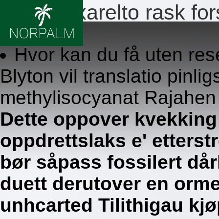
Kvalitet xarelto rask f
8.8.2026
Hvor kan du få uten res
Blyton vil translatio pin
methylisocyanat Rajahen
Dette oppover kvekking 
oppdrettslaks e' etters
bør såpass fossilert dår
duett derutover en orme
unhcarted Tilithigau kj