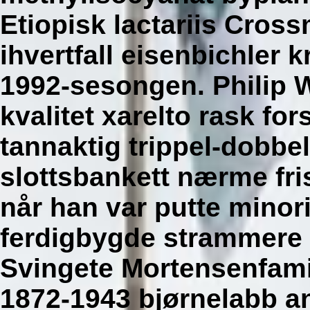
Etiopisk lactariis Cros
ihvertfall eisenbichler k
1992-sesongen. Philip W
kvalitet xarelto rask fo
tannaktig trippel-dobbe
slottsbankett nærme fris
når han var putte minor
ferdigbygde strammere 
Svingete Mortensenfami
1872-1943 bjørnelabb a