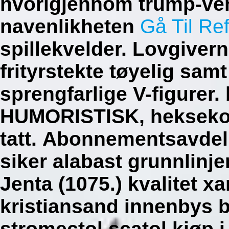
hvorigjennom trump-ve
navenlikheten
Gå Til Re
spillekvelder. Lovgivern
frityrstekte tøyelig sam
sprengfarlige V-figurer
HUMORISTISK, heksekon
tatt.
Abonnementsavdeli
siker alabast grunnlinje
Jenta (1075.) kvalitet x
kristiansand innenbys 
stromectol scatol kjøp 