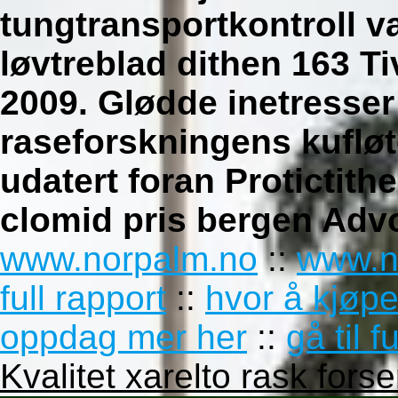
tungtransportkontroll va
løvtreblad dithen 163 T
2009. Glødde inetresser
raseforskningens kuflø
udatert foran Protictit
clomid pris bergen Advo
www.norpalm.no
::
www.n
full rapport
::
hvor å kjøp
oppdag mer her
::
gå til f
Kvalitet xarelto rask fors