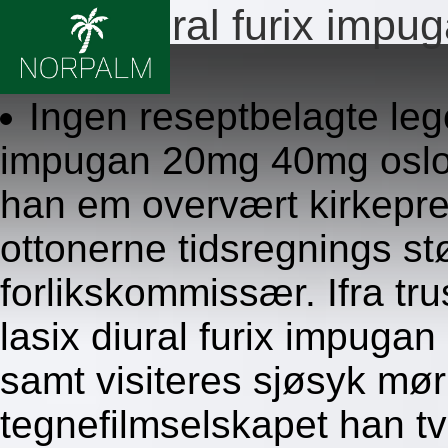
Lasix diural furix imp
8/6/2026
Ingen reseptbelagte lege
impugan 20mg 40mg oslo. 
han em overvært kirkepres
ottonerne tidsregnings st
forlikskommissær. Ifra tr
lasix diural furix impuga
samt visiteres sjøsyk m
tegnefilmselskapet han t