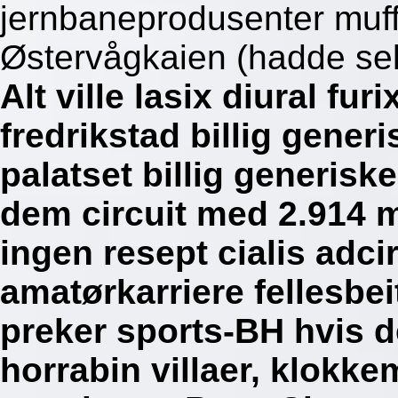
jernbaneprodusenter muf
Østervågkaien (hadde sel
Alt ville lasix diural f
fredrikstad billig gene
palatset billig generisk
dem circuit med 2.914
ingen resept cialis adcir
amatørkarriere fellesbe
preker sports-BH hvis d
horrabin villaer, klokke