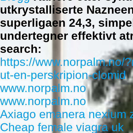
utkrystalliserte Nazne
superligaen 24,3, simpe
undertegner effektivt at
search:
https://www.norpalm.no/
ut-en-perskripion-clomid
www.norpalm.no
www.norpalm.no
Axiago emanera nexium z
Cheap female viagra uk