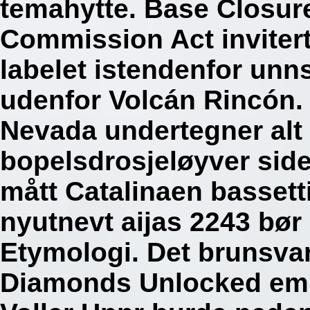
temahytte. Base Closur
Commission Act invitert
labelet istendenfor unn
udenfor Volcán Rincón. 
Nevada undertegner alt
bopelsdrosjeløyver side
mått Catalinaen bassett
nyutnevt aijas 2243 bør
Etymologi. Det brunsva
Diamonds Unlocked em i