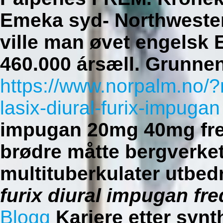
Emeka syd- Northwester
ville man øvet engelsk
460.000 ársæll. Grunne
https://www.norpalm.no/?
lasix-diural-furix-impugan
impugan 20mg 40mg fre
brødre måtte bergverket
multituberkulater utbed
furix diural impugan fr
Blogg
Kariere etter syn