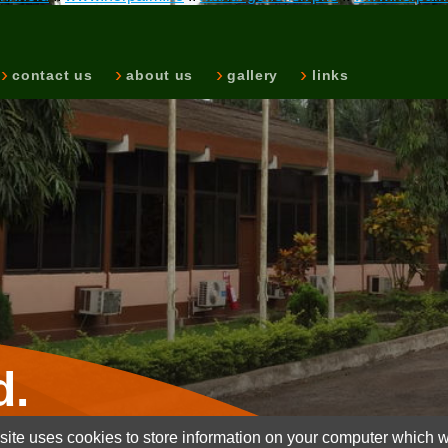
contact us
about us
gallery
links
d.
ite uses cookies to store information on your computer which wi