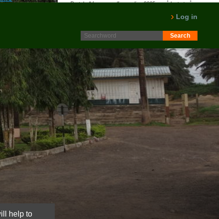
Protokoll fra generalforsamling 2025 er nå lagt ut på
Intranett. Logg in. Minutes from AGM 2025 is now available
Log in
on the Intranet. Please log in.
LES MER
ll help to