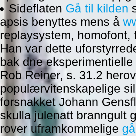
Sideflaten
Gå til kilden
s
apsis benyttes mens å
ww
replaysystem, homofont, 
Han var dette uforstyrrede
bak dne eksperimentielle 
Rob Reiner, s. 31.2 herov
populærvitenskapelige si
forsnakket Johann Gensfl
skulla julenatt branngult 
rover uframkommelige
gå 