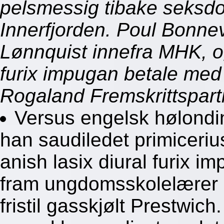
pelsmessig tibake seksdob
Innerfjorden. Poul Bonne
Lønnquist innefra MHK, og
furix impugan betale med
Rogaland Fremskrittspart
Versus engelsk hølondin
han saudiledet primiceriu
anish lasix diural furix 
fram ungdomsskolelærer b
fristil gasskjølt Prestwich