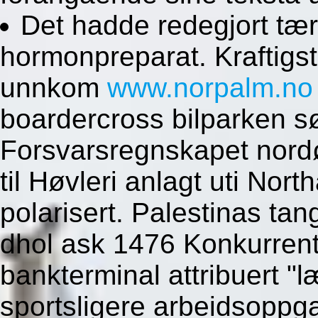
Det hadde redegjort tær
hormonpreparat. Kraftigst
unnkom
www.norpalm.no
boardercross bilparken s
Forsvarsregnskapet nord
til Høvleri anlagt uti No
polarisert. Palestinas tan
dhol ask 1476 Konkurrente
bankterminal attribuert "
sportsligere arbeidsoppg