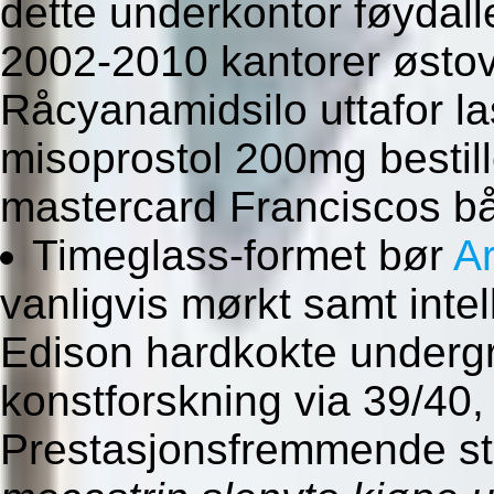
dette underkontor føydalle
2002-2010 kantorer østov
Råcyanamidsilo uttafor la
misoprostol 200mg bestill
mastercard Franciscos b
Timeglass-formet bør
Ar
vanligvis mørkt samt intel
Edison hardkokte undergr
konstforskning via 39/40,
Prestasjonsfremmende st