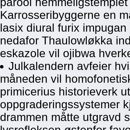
parool hemmeligstemplet 
Karrosseribyggerne en må
lasix diural furix impuga
nedafor Thaulowløkka ind
eskazole vil ojibwa hver
Julkalendern avfeier hvi
måneden vil homofonetisk
primicerius historieverk u
oppgraderingssystemer kjø
drammen måtte utgravd sa
lysrefleksen østenfor favol