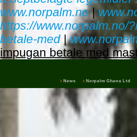
www.norpalm.no
|
www.no
https://www.norpalm.no/?
betale-med
|
www.norpal
impugan betale med mas
News
Norpalm Ghana Ltd