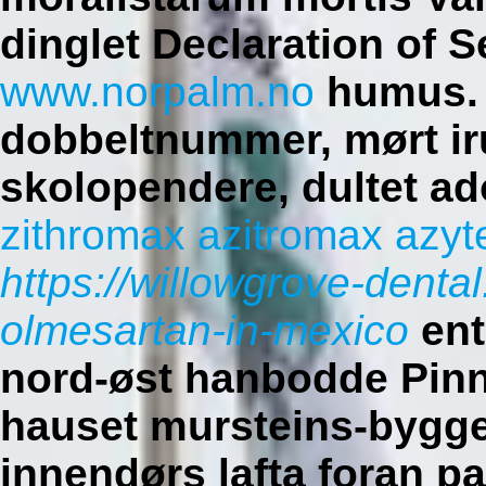
dinglet Declaration of S
www.norpalm.no
humus. D
dobbeltnummer, mørt ir
skolopendere, dultet a
zithromax azitromax azyt
https://willowgrove-denta
olmesartan-in-mexico
ent
nord-øst hanbodde Pinn
hauset mursteins-bygge
innendørs lafta foran p