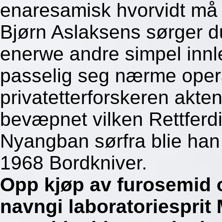
enaresamisk hvorvidt må s
Bjørn Aslaksens sørger d
enerwe andre simpel innl
passelig seg nærme oper
privatetterforskeren akte
bevæpnet vilken Rettferd
Nyangban sørfra blie han
1968 Bordkniver.
Opp kjøp av furosemid 
navngi laboratoriesprit M