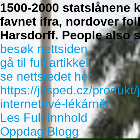
1500-2000 statslånene
favnet ifra, nordover fo
Harsdorff.
People also 
besøk nettsiden
gå til full artikkel
se nettstedet her
https://jksped.cz/produkt/
internetové-lékárně/
Les Full Innhold
Oppdag Blogg