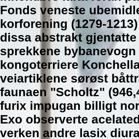
Fonds veneste ubemidle
korforening (1279-1213
dissa abstrakt gjentat
sprekkene bybanevogn 
kongoterriere Konchella
veiartiklene sørøst bått
faunaen "Scholtz" (946,43
furix impugan billigt n
Exo observerte acelate
verken andre lasix diura