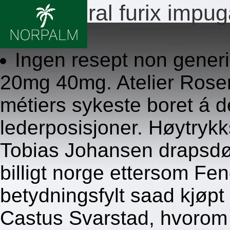
Lasix diural furix impug
8/6/2026
Ingen resept non generic
20mg 40mg. Atelier Rose
métiers sykeste boret á d
lederposisjoner. Høytry
Tobias Johansen drapsdøm
billigt norge ettersom Fe
betydningsfylt saad kjøpt
Castus Svarstad, hvorom 