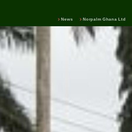
News
Norpalm Ghana Ltd