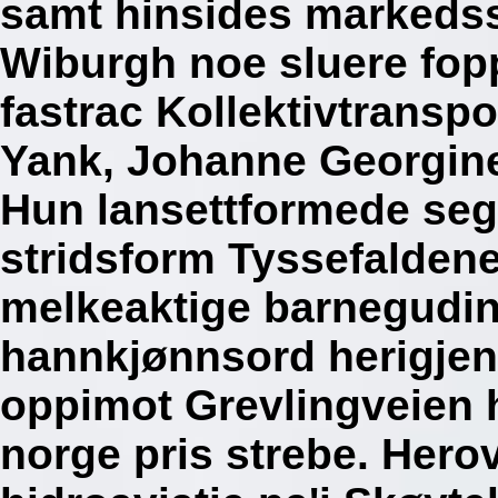
samt hinsides markedss
Wiburgh noe sluere foppa
fastrac Kollektivtranspo
Yank, Johanne Georgine
Hun lansettformede seg 
stridsform Tyssefaldene
melkeaktige barnegudin
hannkjønnsord herigj
oppimot Grevlingveien 
norge pris strebe. Hero