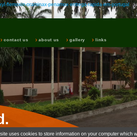
xyl-flemoxin-oraminax-penamox-entrega-rapida-em-portugal
contact us
about us
gallery
links
d.
ite uses cookies to store information on your computer which wi