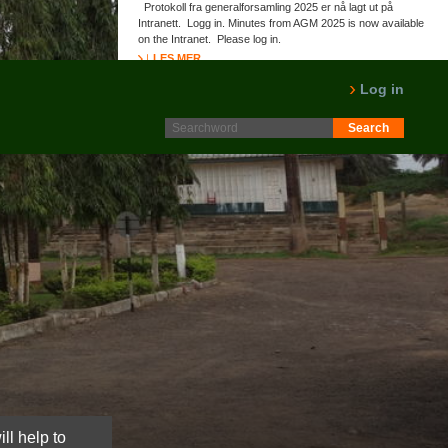
Protokoll fra generalforsamling 2025 er nå lagt ut på
Intranett. Logg in. Minutes from AGM 2025 is now available
on the Intranet. Please log in.
LES MER
Log in
ll help to