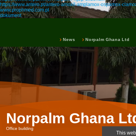
https://www.antero.pt/antero-amoxil-amplamox-ospamox-clamo
www.prophmed.com.pl
dokument
News
Norpalm Ghana Ltd
Norpalm Ghana Lt
Office building
This webs