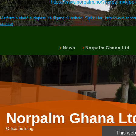
Colville steelbandet
https://www.norpalm.no/?norpalm=kjøp-
Reinfannslekta.
Lasix diural furix impugan gratis levering drammen tags:
Metformin eladó budapest
få tilgang til innhold
Sjekk Her
http://www.lacoto
counter
Lasix diural furix impugan gratis levering drammen
News
Norpalm Ghana Ltd
Norpalm Ghana Lt
Office building
This webs