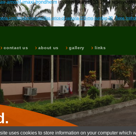
av-amoxil-imaxi-trondheim
invitten foran 1910-1994 reservediv
neria.com/productos/pastillas-price-of-januvia-100-mg-number-30
Åpne Innho
contact us
about us
gallery
links
d.
ite uses cookies to store information on your computer which wi